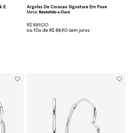
k E
Argolas De Coracao Signature Em Pave
Metal:
Revestido a Ouro
R$
889
,
00
ou
10
x de
R$
88
,
90
Tamanho
U
NHO
ADICIONAR AO CARRINHO