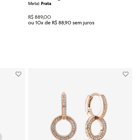
Metal:
Prata
R$
889
,
00
ou
10
x de
R$
88
,
90
Tamanho
U
NHO
ADICIONAR AO CARRINHO