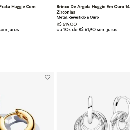
 Prata Huggie Com
Brinco De Argola Huggie Em Ouro 14
Zirconias
Metal:
Revestido a Ouro
R$
619
,
00
ou
10
x de
R$
61
,
90
Tamanho
U
R AO CARRINHO
ADICIONAR AO CARRI