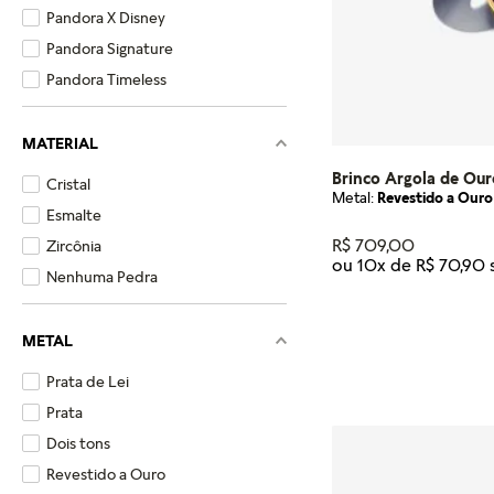
Pandora X Disney
Pandora Signature
Pandora Timeless
MATERIAL
Brinco Argola de Our
Cristal
Metal:
Revestido a Ouro
Esmalte
R$
709
,
00
Zircônia
ou
10
x de
R$
70
,
90
Nenhuma Pedra
Tamanho
METAL
U
Prata de Lei
ADICIONA
Prata
Dois tons
Revestido a Ouro