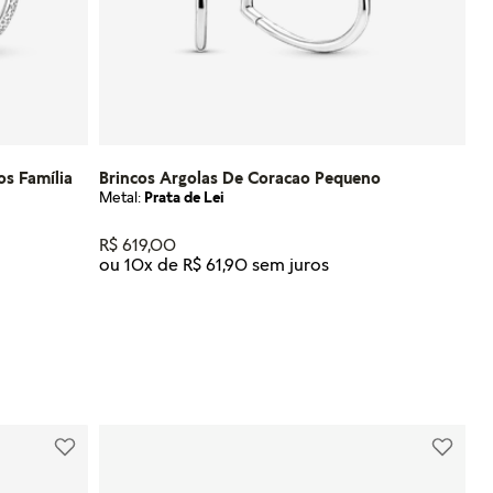
os Família
Brincos Argolas De Coracao Pequeno
Metal:
Prata de Lei
R$
619
,
00
ou
10
x de
R$
61
,
90
Tamanho
U
NHO
ADICIONAR AO CARRINHO