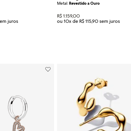
Metal:
Revestido a Ouro
R$
1
.
159
,
00
ou
10
x de
R$
115
,
90
Tamanho
U
R AO CARRINHO
ADICIONAR AO CARRI