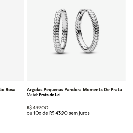
ção Rosa
Argolas Pequenas Pandora Moments De Prata
Metal:
Prata de Lei
R$
439
,
00
ou
10
x de
R$
43
,
90
Tamanho