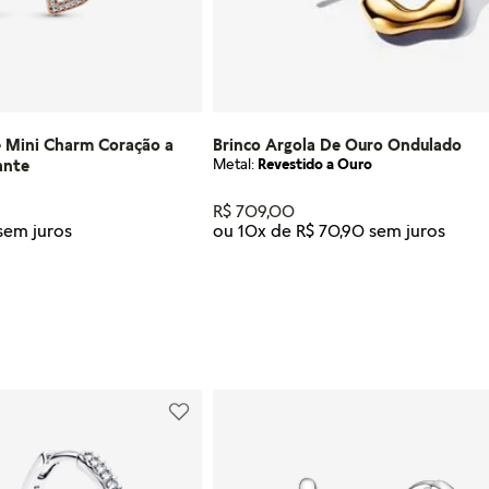
e Mini Charm Coração a
Brinco Argola De Ouro Ondulado
Metal:
Revestido a Ouro
ante
R$
709
,
00
ou
10
x de
R$
70
,
90
Tamanho
U
R AO CARRINHO
ADICIONAR AO CARRI