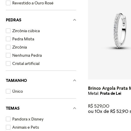
Revestido a Ouro Rosé
PEDRAS
Zircônia cúbica
Pedra Mista
Zircônia
Nenhuma Pedra
Cristal artificial
TAMANHO
Brinco Argola Prata 
Único
Metal:
Prata de Lei
R$
529
,
00
TEMAS
ou
10
x de
R$
52
,
90
Pandora x Disney
Tamanho
Animais e Pets