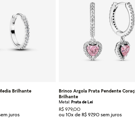
Media Brilhante
Brinco Argola Prata Pendente Cora
Brilhante
Metal:
Prata de Lei
R$
979
,
00
ou
10
x de
R$
97
,
90
Tamanho