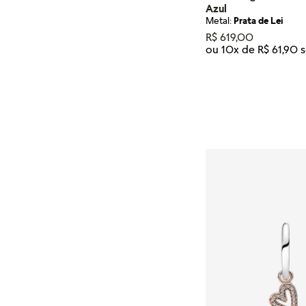
Azul
Metal:
Prata de Lei
R$
619
,
00
ou
10
x de
R$
61
,
90
Tamanho
U
ADICIONA