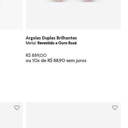
Argolas Duplas Brilhantes
Metal:
Revestido a Ouro Rosé
R$
889
,
00
ou
10
x de
R$
88
,
90
Tamanho
U
NHO
ADICIONAR AO CARRINHO