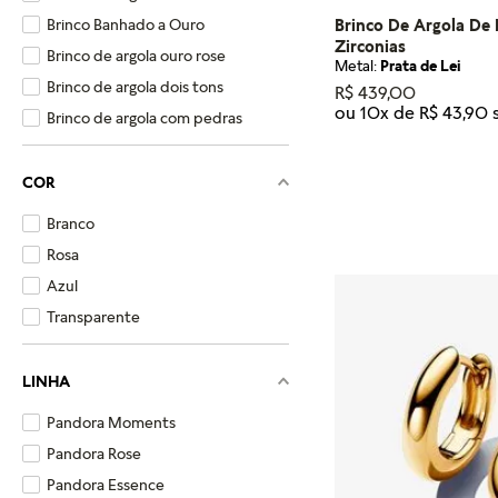
Brinco De Argola De
Brinco Banhado a Ouro
Zirconias
Brinco de argola ouro rose
Metal:
Prata de Lei
Brinco de argola dois tons
R$
439
,
00
ou
10
x de
R$
43
,
90
Brinco de argola com pedras
Tamanho
COR
U
Branco
ADICIONA
Rosa
Azul
Transparente
LINHA
Pandora Moments
Pandora Rose
Pandora Essence