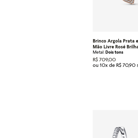
Brinco Argola Prata 
Mão Livre Rosé Brilh
Metal:
Dois tons
R$
709
,
00
ou
10
x de
R$
70
,
90
Tamanho
U
ADICIONA