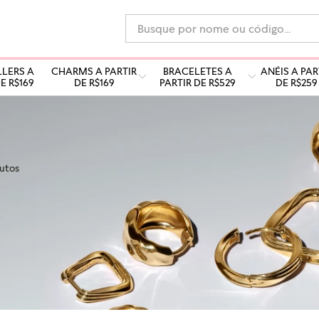
Busque por nome ou código...
LLERS A
CHARMS A PARTIR
BRACELETES A
ANÉIS A PAR
E R$169
DE R$169
PARTIR DE R$529
DE R$259
utos