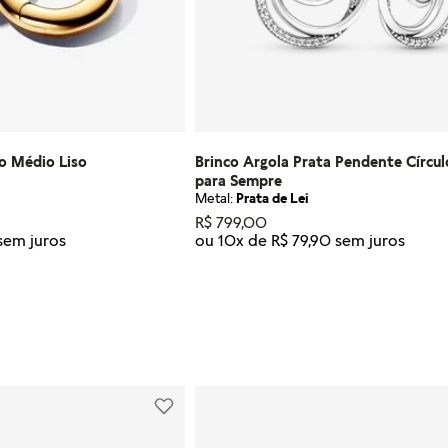
o Médio Liso
Brinco Argola Prata Pendente Círcul
para Sempre
Metal:
Prata de Lei
R$
799
,
00
ou
10
x de
R$
79
,
90
Tamanho
U
R AO CARRINHO
ADICIONAR AO CARRI