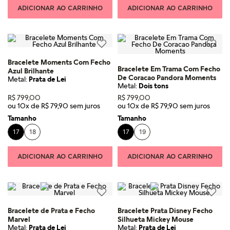
ADICIONAR AO CARRINHO
ADICIONAR AO CARRINHO
Bracelete Moments Com Fecho
Bracelete Em Trama Com Fecho
Azul Brilhante
De Coracao Pandora Moments
Metal:
Prata de Lei
Metal:
Dois tons
R$
799
,
00
R$
799
,
00
ou
10
x de
R$
79
,
90
ou
10
x de
R$
79
,
90
Tamanho
Tamanho
17
18
17
19
ADICIONAR AO CARRINHO
ADICIONAR AO CARRINHO
Bracelete de Prata e Fecho
Bracelete Prata Disney Fecho
Marvel
Silhueta Mickey Mouse
Metal:
Prata de Lei
Metal:
Prata de Lei