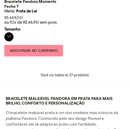
Bracelete Pandora Moments
Fecho T
Metal:
Prata de Lei
R$
669
,
00
ou
10
x de
R$
66
,
90
Tamanho
17
ADICIONAR AO CARRINHO
Você viu todos os
37
produtos
BRACELETE MALEÁVEL PANDORA EM PRATA PARA MAIS
BRILHO, CONFORTO E PERSONALIZAÇÃO
O bracelete maleável prata é um dos modelos mais icônicos da
joalheria Pandora. Conhecido pelo seu design flexível e
confortável, ele se adapta ao pulso com facilidade,