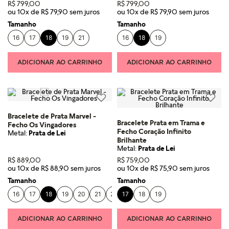
R$
799
,
00
R$
799
,
00
ou
10
x de
R$
79
,
90
ou
10
x de
R$
79
,
90
Tamanho
Tamanho
16
17
18
19
21
16
18
19
ADICIONAR AO CARRINHO
ADICIONAR AO CARRINHO
Bracelete de Prata Marvel -
Bracelete Prata em Trama e
Fecho Os Vingadores
Fecho Coração Infinito
Metal:
Prata de Lei
Brilhante
Metal:
Prata de Lei
R$
889
,
00
R$
759
,
00
ou
10
x de
R$
88
,
90
ou
10
x de
R$
75
,
90
Tamanho
Tamanho
16
17
18
19
20
21
23
17
18
19
ADICIONAR AO CARRINHO
ADICIONAR AO CARRINHO