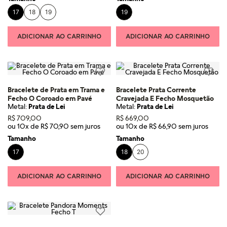
17
18
19
19
ADICIONAR AO CARRINHO
ADICIONAR AO CARRINHO
Bracelete de Prata em Trama e
Bracelete Prata Corrente
Fecho O Coroado em Pavé
Cravejada E Fecho Mosquetão
Metal:
Prata de Lei
Metal:
Prata de Lei
R$
709
,
00
R$
669
,
00
ou
10
x de
R$
70
,
90
ou
10
x de
R$
66
,
90
Tamanho
Tamanho
17
18
20
ADICIONAR AO CARRINHO
ADICIONAR AO CARRINHO