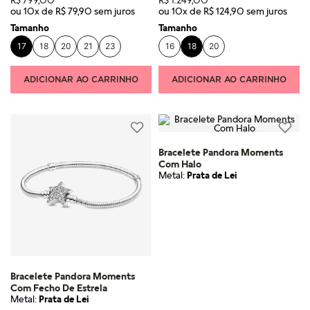
ou
10
x de
R$
79
,
90
ou
10
x de
R$
124
,
90
Tamanho
Tamanho
17
18
20
21
23
16
18
20
ADICIONAR AO CARRINHO
ADICIONAR AO CARRINHO
Bracelete Pandora Moments
Com Halo
Metal:
Prata de Lei
Bracelete Pandora Moments
Com Fecho De Estrela
Metal:
Prata de Lei