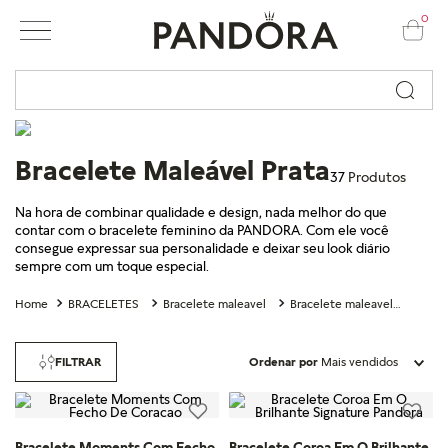
0
Busque por nome ou código...
Bracelete Maleável Prata
37
Produtos
Na hora de combinar qualidade e design, nada melhor do que
contar com o bracelete feminino da PANDORA. Com ele você
consegue expressar sua personalidade e deixar seu look diário
sempre com um toque especial.
BRACELETES
Bracelete maleavel
Bracelete maleavel em prata
FILTRAR
Ordenar por
Mais vendidos
Bracelete Moments Com Fecho
Bracelete Coroa Em O Brilhante