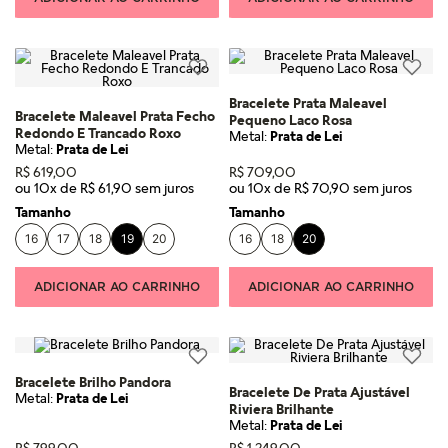
Bracelete Prata Maleavel
Bracelete Maleavel Prata Fecho
Pequeno Laco Rosa
Redondo E Trancado Roxo
Metal:
Prata de Lei
Metal:
Prata de Lei
R$
619
,
00
R$
709
,
00
ou
10
x de
R$
61
,
90
ou
10
x de
R$
70
,
90
Tamanho
Tamanho
16
17
18
19
20
16
18
20
ADICIONAR AO CARRINHO
ADICIONAR AO CARRINHO
Bracelete Brilho Pandora
Bracelete De Prata Ajustável
Metal:
Prata de Lei
Riviera Brilhante
Metal:
Prata de Lei
R$
799
,
00
R$
1
.
249
,
00