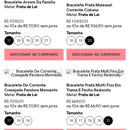
Bracelete Arvore Da Familia
Bracelete Prata Maleavel
Metal:
Prata de Lei
Corrente Cubana
Metal:
Prata de Lei
R$
709
,
00
R$
1
.
069
,
00
ou
10
x de
R$
70
,
90
ou
10
x de
R$
106
,
90
Tamanho
Tamanho
17
18
19
20
21
16
18
20
ADICIONAR AO CARRINHO
ADICIONAR AO CARRINHO
Bracelete De Corrente
Bracelete Prata Multi Fios Em
Cravejada Pandora Moments
Trama E Fecho Redondo
Metal:
Prata de Lei
Metal:
Prata de Lei
R$
709
,
00
R$
669
,
00
ou
10
x de
R$
70
,
90
ou
10
x de
R$
66
,
90
Tamanho
Tamanho
17
18
19
16
17
18
19
21