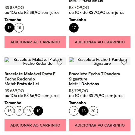
Metal:
Prata de Lei
R$
889
,
00
R$
709
,
00
ou
10
x de
R$
88
,
90
ou
10
x de
R$
70
,
90
Tamanho
Tamanho
17
19
17
ADICIONAR AO CARRINHO
ADICIONAR AO CARRINHO
Bracelete Maleável Prata E
Bracelete Fecho T Pandora
Fecho Redondo
Signature
Metal:
Prata de Lei
Metal:
Dois tons
R$
669
,
00
R$
799
,
00
ou
10
x de
R$
66
,
90
ou
10
x de
R$
79
,
90
Tamanho
Tamanho
16
17
18
19
17
18
20
ADICIONAR AO CARRINHO
ADICIONAR AO CARRINHO