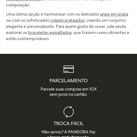
composição.
Uma ótima opção é harmonizar com os delicados
anéis em prata
ou com os sofisticados
colares prateados
, criando um conjunto
elegante e personalizado. Para quem gosta de ousar, vale ainda
explorar os
braceletes esmaltados
, que trazem cores vibrantes e
estilo contemporâneo.
PARCELAMENTO
Parcele suas compras em 10X
sem juros no cartão.
TROCA FÁCIL
Não serviu? A PANDORA faz
a troca gratuitamente.