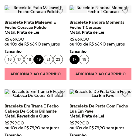
Bracelete Prata Maleavel E
Bracelete Pandora Moments
Fecho Coracao Polido
Fecho T Coracao
Metal:
Prata de Lei
Metal:
Prata de Lei
R$
669
,
00
R$
669
,
00
ou
10
x de
R$
66
,
90
ou
10
x de
R$
66
,
90
Tamanho
Tamanho
16
17
18
19
21
23
17
19
ADICIONAR AO CARRINHO
ADICIONAR AO CARRINHO
Bracelete Em Trama E Fecho
Bracelete De Prata Com Fecho
Cabeça De Cobra Brilhante
Lua Em Pave
Metal:
Revestido a Ouro
Metal:
Prata de Lei
R$
799
,
00
R$
799
,
00
ou
10
x de
R$
79
,
90
ou
10
x de
R$
79
,
90
Tamanho
Tamanho