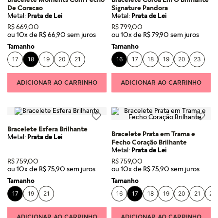
De Coracao
Signature Pandora
Metal:
Prata de Lei
Metal:
Prata de Lei
R$
669
,
00
R$
799
,
00
ou
10
x de
R$
66
,
90
ou
10
x de
R$
79
,
90
Tamanho
Tamanho
17
18
19
20
21
16
17
18
19
20
23
ADICIONAR AO CARRINHO
ADICIONAR AO CARRINHO
Bracelete Esfera Brilhante
Bracelete Prata em Trama e
Metal:
Prata de Lei
Fecho Coração Brilhante
Metal:
Prata de Lei
R$
759
,
00
R$
759
,
00
ou
10
x de
R$
75
,
90
ou
10
x de
R$
75
,
90
Tamanho
Tamanho
17
19
21
16
17
18
19
20
21
23
ADICIONAR AO CARRINHO
ADICIONAR AO CARRINHO