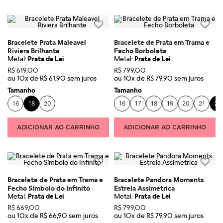
Bracelete Prata Maleavel
Bracelete de Prata em Trama e
Riviera Brilhante
Fecho Borboleta
Metal:
Prata de Lei
Metal:
Prata de Lei
R$
619
,
00
R$
799
,
00
ou
10
x de
R$
61
,
90
ou
10
x de
R$
79
,
90
Tamanho
Tamanho
16
18
20
16
17
18
19
20
21
23
ADICIONAR AO CARRINHO
ADICIONAR AO CARRINHO
Bracelete de Prata em Trama e
Bracelete Pandora Moments
Fecho Símbolo do Infinito
Estrela Assimetrica
Metal:
Prata de Lei
Metal:
Prata de Lei
R$
669
,
00
R$
799
,
00
ou
10
x de
R$
66
,
90
ou
10
x de
R$
79
,
90