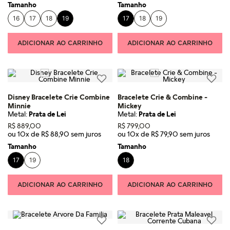
Tamanho
Tamanho
16
17
18
19
17
18
19
ADICIONAR AO CARRINHO
ADICIONAR AO CARRINHO
Disney Bracelete Crie Combine
Bracelete Crie & Combine -
Minnie
Mickey
Metal:
Prata de Lei
Metal:
Prata de Lei
R$
889
,
00
R$
799
,
00
ou
10
x de
R$
88
,
90
ou
10
x de
R$
79
,
90
Tamanho
Tamanho
17
19
18
ADICIONAR AO CARRINHO
ADICIONAR AO CARRINHO