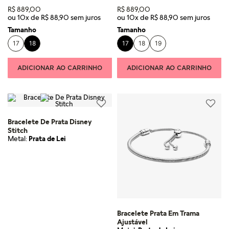
R$
889
,
00
R$
889
,
00
ou
10
x de
R$
88
,
90
ou
10
x de
R$
88
,
90
Tamanho
Tamanho
17
18
17
18
19
ADICIONAR AO CARRINHO
ADICIONAR AO CARRINHO
Bracelete De Prata Disney
Stitch
Metal:
Prata de Lei
Bracelete Prata Em Trama
Ajustável