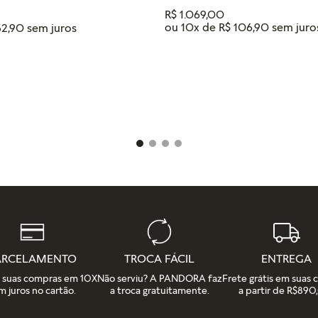
R$
1
.
069
,
00
ou
10
x de
R$
106
,
90
52
,
90
Tamanho
18
16
14
12
IONAR AO CARRINHO
ADICIONAR AO CAR
ARCELAMENTO
TROCA FÁCIL
ENTREGA
e suas compras em 10X
Não serviu? A PANDORA faz
Frete grátis em suas
m juros no cartão.
a troca gratuitamente.
a partir de R$890