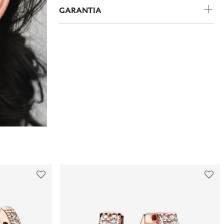
GARANTIA
Revestido a Ouro
Metal
A política de trocas e devoluções da Pandora
Rosé
foi criada para garantir uma experiência de
Pedras
Zircônia
compra segura e sem complicações. Se você
A Pandora oferece garantia de um ano para
comprou um produto pelo e-commerce e
todos os produtos adquiridos em lojas físicas
deseja trocar o tamanho, pode fazê-lo em
oficiais e no e-commerce da marca. Essa
qualquer loja física própria da marca no
garantia cobre defeitos de fabricação e
estado de São Paulo. Já as trocas por outro
materiais, desde que o item seja utilizado de
modelo devem ser feitas diretamente pelo
acordo com o uso ordinário do consumidor.
site. Para que a troca seja aceita, o item
Caso um problema seja identificado dentro
precisa estar sem uso, na embalagem original
desse período, a Pandora realizará a
e acompanhado da nota fiscal, cupom de
substituição do produto por um novo, sem
troca e garantia. O prazo para solicitação é de
custo adicional, desde que o item defeituoso
até 7 dias após o recebimento do pedido. É
seja devolvido conforme as orientações da
importante lembrar que produtos adquiridos
empresa.
em promoções ou na seção "Última Chance"
não são elegíveis para troca ou reembolso.
A garantia é exclusiva para produtos
fabricados e comercializados pela Pandora
Se houver arrependimento da compra
em canais oficiais. A empresa não se
realizada no site, é possível solicitar a
responsabiliza por produtos adquiridos em
devolução dentro de sete dias corridos após
lojas não autorizadas, pois não pode garantir
o recebimento. O produto deve ser enviado