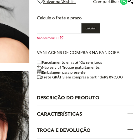
Compartilhar:
Calcule o frete e prazo
calcular
Não sei meu CEP
VANTAGENS DE COMPRAR NA PANDORA
Parcelamento em até 10x sem juros
Não serviu? Troque gratuitamente.
Embalagem para presente
Frete GRÁTIS em compras a partir de
R$ 890,00
DESCRIÇÃO DO PRODUTO
CARACTERÍSTICAS
Código do Produto
282622C01
TROCA E DEVOLUÇÃO
Coleção
Pandora Timeless