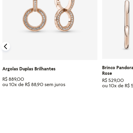
Brinco Pandor
Argolas Duplas Brilhantes
Rose
R$
889
,
00
R$
529
,
00
ou
10
x de
R$
88
,
90
ou
10
x de
R$
ADICIONAR AO CARRINHO
ADIC