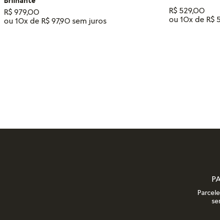
Brilhante
R$
529
,
00
R$
979
,
00
ou
10
x de
R$
ou
10
x de
R$
97
,
90
Tamanho
14
18
16
12
ADIC
ADICIONAR AO CARRINHO
P
Parcel
se