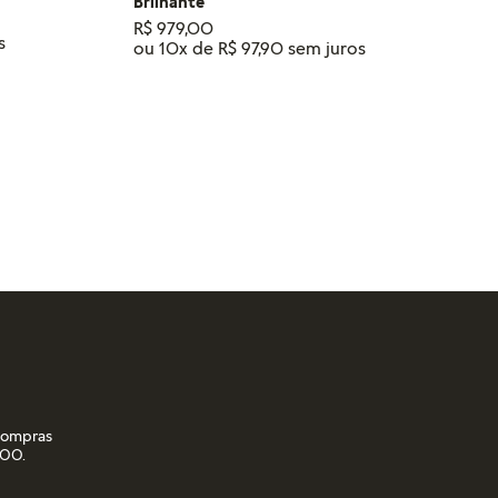
Brilhante
R$
979
,
00
ou
10
x de
R$
97
,
90
RINHO
ADICIONAR AO CARRINHO
 compras
,00.