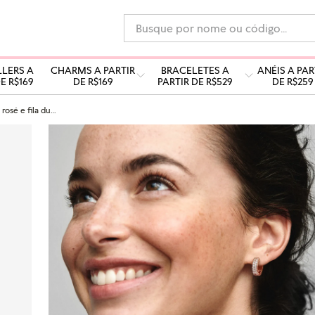
Busque por nome ou código...
LLERS A
CHARMS A PARTIR
BRACELETES A
ANÉIS A PAR
E R$169
DE R$169
PARTIR DE R$529
DE R$259
Brinco argola rosé e fila dupla com zircônias