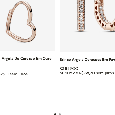
a Argola De Coracao Em Ouro
Brinco Argola Coracoes Em Pa
R$
889
,
00
ou
10
x de
R$
88
,
90
52
,
90
ADICIONAR AO CAR
IONAR AO CARRINHO