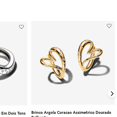
Além disso, a Pandora oferece parcelamento
em até 10 vezes sem juros e um processo de
Para compras feitas no e-commerce oficial, o
troca gratuito para produtos que não
certificado de garantia é enviado
serviram.
automaticamente para o e-mail cadastrado
logo após o faturamento do pedido.
Para mais informações, visite nossa seção de
FAQ.
Caso tenha dúvidas ou precise de mais
informações sobre o processo de garantia,
consulte o atendimento ao cliente da
Pandora.
Saiba mais sobre as condições de garantia e
veja todos os detalhes na nossa seção de
FAQ.
Brinco Argola Coracao Assimetrico Dourado
e Em Dois Tons