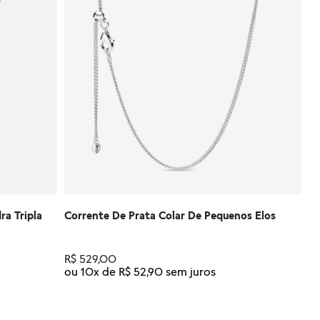
ra Tripla
Corrente De Prata Colar De Pequenos Elos
R$
529
,
00
ou
10
x de
R$
52
,
90
Tamanho