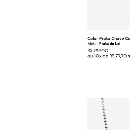
Colar Prata Chave C
Metal:
Prata de Lei
R$
799
,
00
ou
10
x de
R$
79
,
90
Tamanho
45
ADICIONA