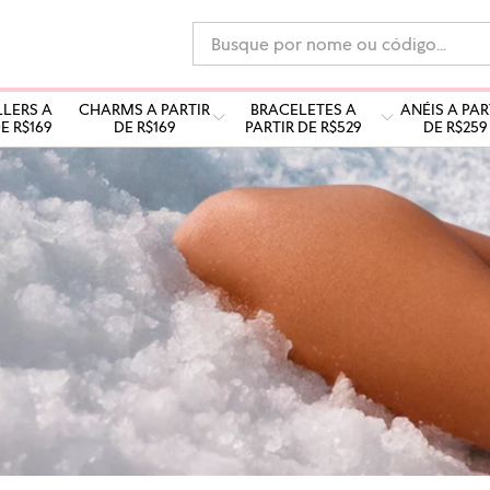
Busque por nome ou código...
LLERS A
CHARMS A PARTIR
BRACELETES A
ANÉIS A PAR
E R$169
DE R$169
PARTIR DE R$529
DE R$259