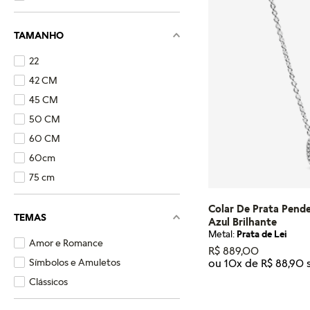
TAMANHO
22
42 CM
45 CM
50 CM
60 CM
60cm
75 cm
Colar De Prata Pen
TEMAS
Azul Brilhante
Metal:
Prata de Lei
Amor e Romance
R$
889
,
00
Símbolos e Amuletos
ou
10
x de
R$
88
,
90
Clássicos
Tamanho