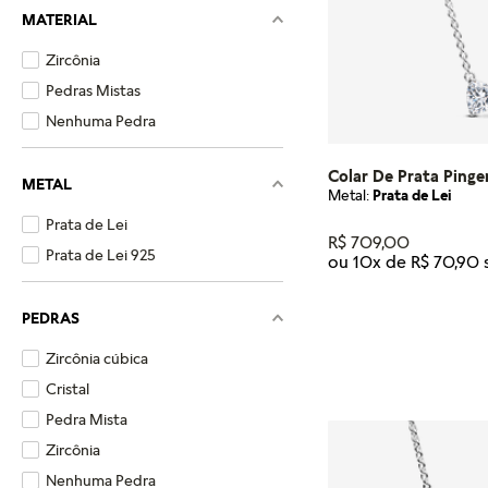
MATERIAL
Zircônia
Pedras Mistas
Nenhuma Pedra
Colar De Prata Ping
METAL
Metal:
Prata de Lei
Prata de Lei
R$
709
,
00
Prata de Lei 925
ou
10
x de
R$
70
,
90
Tamanho
PEDRAS
45
Zircônia cúbica
ADICIONA
Cristal
Pedra Mista
Zircônia
Nenhuma Pedra