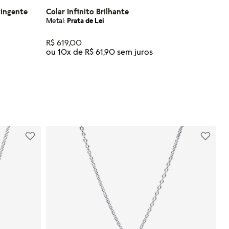
Pingente
Colar Infinito Brilhante
Metal:
Prata de Lei
R$
619
,
00
ou
10
x de
R$
61
,
90
Tamanho
50
NHO
ADICIONAR AO CARRINHO