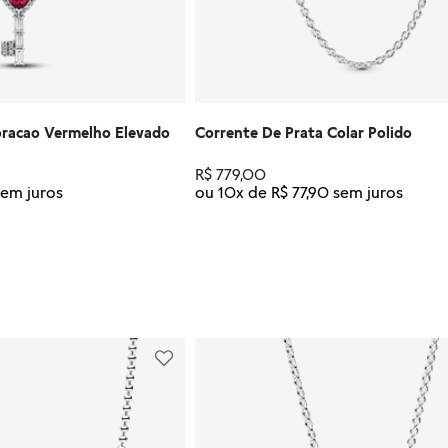
oracao Vermelho Elevado
Corrente De Prata Colar Polido
R$
779
,
00
ou
10
x de
R$
77
,
90
Tamanho
22
45
75
R AO CARRINHO
ADICIONAR AO CARRI