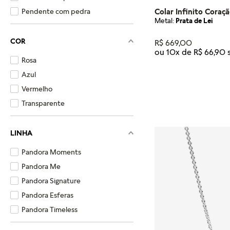
Colar Infinito Coraçã
Pendente com pedra
Metal:
Prata de Lei
COR
R$
669
,
00
ou
10
x de
R$
66
,
90
Rosa
Azul
Tamanho
Vermelho
50
Transparente
ADICIONA
LINHA
Pandora Moments
Pandora Me
Pandora Signature
Pandora Esferas
Pandora Timeless