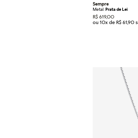
Sempre
Metal:
Prata de Lei
R$
619
,
00
ou
10
x de
R$
61
,
90
Tamanho
60
ADICIONA