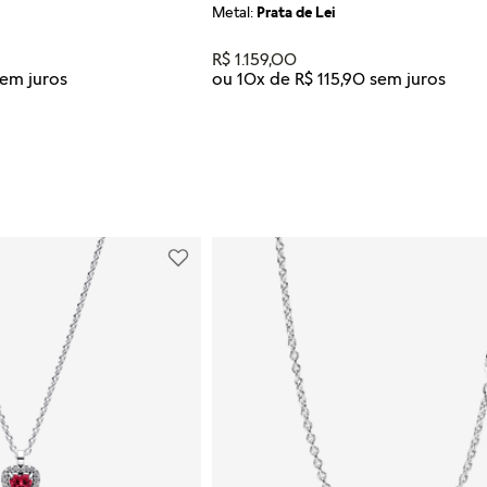
Metal:
Prata de Lei
R$
1
.
159
,
00
ou
10
x de
R$
115
,
90
Tamanho
42
45
R AO CARRINHO
ADICIONAR AO CARRI