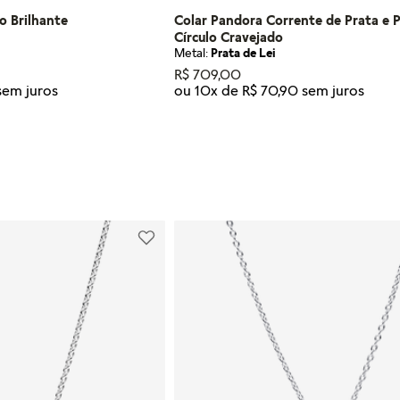
o Brilhante
Colar Pandora Corrente de Prata e 
Círculo Cravejado
Metal:
Prata de Lei
R$
709
,
00
ou
10
x de
R$
70
,
90
Tamanho
45
R AO CARRINHO
ADICIONAR AO CARRI