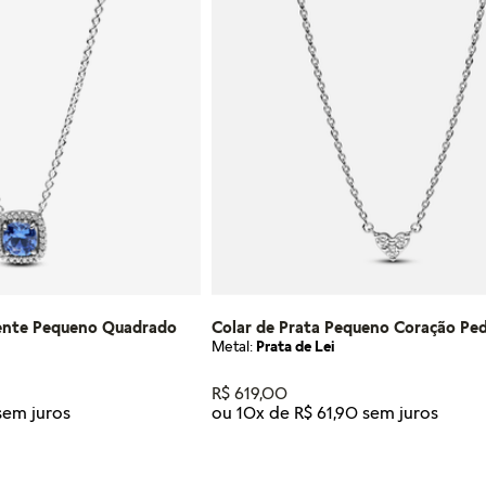
dente Pequeno Quadrado
Colar de Prata Pequeno Coração Ped
Metal:
Prata de Lei
R$
619
,
00
ou
10
x de
R$
61
,
90
Tamanho