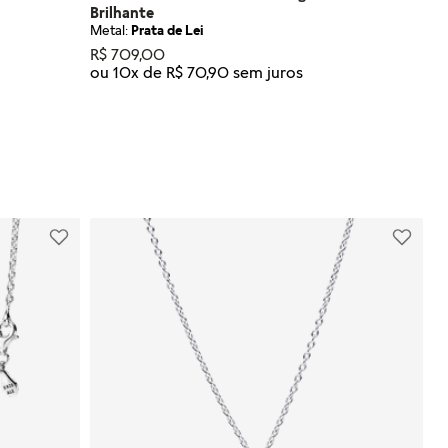
Brilhante
Metal:
Prata de Lei
R$
709
,
00
ou
10
x de
R$
70
,
90
Tamanho
50
NHO
ADICIONAR AO CARRINHO