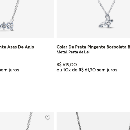
ente Asas De Anjo
Colar De Prata Pingente Borboleta B
Metal:
Prata de Lei
R$
619
,
00
ou
10
x de
R$
61
,
90
Tamanho
45
R AO CARRINHO
ADICIONAR AO CARRI