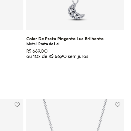
Colar De Prata Pingente Lua Brilhante
Metal:
Prata de Lei
R$
669
,
00
ou
10
x de
R$
66
,
90
Tamanho
50
NHO
ADICIONAR AO CARRINHO