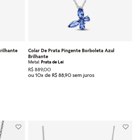
rilhante
Colar De Prata Pingente Borboleta Azul
Brilhante
Metal:
Prata de Lei
R$
889
,
00
ou
10
x de
R$
88
,
90
Tamanho
45
NHO
ADICIONAR AO CARRINHO