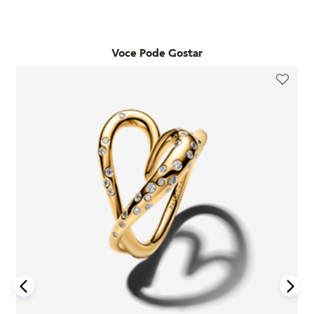
adquiridos em lojas físicas oficiais e no e-commerce da
qualquer loja física própria da marca no estado de São Paulo.
marca. Essa garantia cobre defeitos de fabricação e materiais,
Já as trocas por outro modelo devem ser feitas diretamente
desde que o item seja utilizado de acordo com o uso ordinário
pelo site. Para que a troca seja aceita, o item precisa estar
do consumidor. Caso um problema seja identificado dentro
Voce Pode Gostar
sem uso, na embalagem original e acompanhado da nota
desse período, a Pandora realizará a substituição do produto
fiscal, cupom de troca e garantia. O prazo para solicitação é
por um novo, sem custo adicional, desde que o item
de até 7 dias após o recebimento do pedido. É importante
defeituoso seja devolvido conforme as orientações da
lembrar que produtos adquiridos em promoções ou na seção
empresa.
"Última Chance" não são elegíveis para troca ou reembolso.
A garantia é exclusiva para produtos fabricados e
Se houver arrependimento da compra realizada no site, é
comercializados pela Pandora em canais oficiais. A empresa
possível solicitar a devolução dentro de sete dias corridos
não se responsabiliza por produtos adquiridos em lojas não
após o recebimento. O produto deve ser enviado em perfeito
autorizadas, pois não pode garantir sua autenticidade nem os
estado, com a embalagem original e todos os acessórios
processos de controle de qualidade adotados por terceiros.
incluídos, como brindes promocionais.
Além disso, a garantia não cobre danos decorrentes de
Em caso de defeito, tanto para compras online quanto em
acidentes, mau uso, abuso ou uso de acessórios de outras
lojas físicas, é necessário entrar em contato com o SAC da
marcas junto aos produtos Pandora. O uso de charms que não
Pandora informando o número do pedido, fotos do produto e
sejam originais pode comprometer a durabilidade dos
uma descrição do problema. Se for confirmado um defeito de
braceletes, invalidando a garantia.
fabricação, o cliente poderá receber um reembolso para uma
nova compra ou realizar a troca do produto dentro do prazo
Para acionar a garantia, o cliente deve seguir as instruções de
de um ano, mediante avaliação técnica.
devolução fornecidas pela Pandora. Após o recebimento do