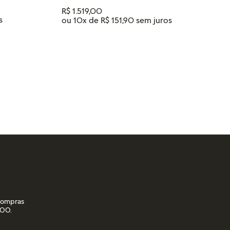
R$
1
.
519
,
00
ou
10
x de
R$
151
,
90
ADICIONAR AO CARRINHO
RINHO
 compras
,00.