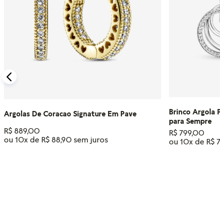
Brinco Argola 
Argolas De Coracao Signature Em Pave
para Sempre
R$
889
,
00
R$
799
,
00
ou
10
x de
R$
88
,
90
ou
10
x de
R$
ADICIONAR AO CARRINHO
ADIC