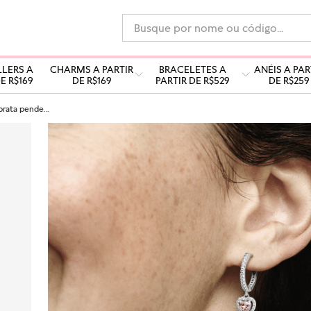
Busque por nome ou código...
LLERS A
CHARMS A PARTIR
BRACELETES A
ANÉIS A PAR
E R$169
DE R$169
PARTIR DE R$529
DE R$259
Brinco argola prata pendente coração rosa brilhante