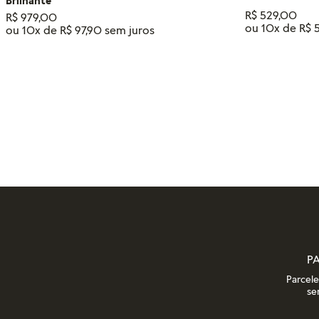
Brilhante
R$
529
,
00
R$
979
,
00
ou
10
x de
R$
ou
10
x de
R$
97
,
90
Tamanho
14
16
12
ADIC
ADICIONAR AO CARRINHO
P
Parcel
se