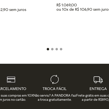
R$
1
.
069
,
00
ou
10
x de
R$
106
,
90
52
,
90
Tamanho
18
16
14
12
IONAR AO CARRINHO
ADICIONAR AO CAR
ARCELAMENTO
TROCA FÁCIL
ENTREGA
e suas compras em 10X
Não serviu? A PANDORA faz
Frete grátis em suas
m juros no cartão.
a troca gratuitamente.
a partir de R$890