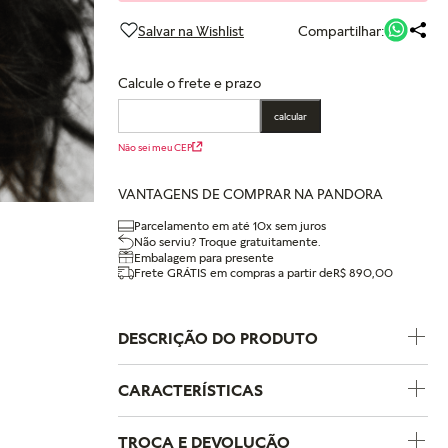
Compartilhar:
Calcule o frete e prazo
calcular
Não sei meu CEP
VANTAGENS DE COMPRAR NA PANDORA
Parcelamento em até 10x sem juros
Não serviu? Troque gratuitamente.
Embalagem para presente
Frete GRÁTIS em compras a partir de
R$ 890,00
DESCRIÇÃO DO PRODUTO
CARACTERÍSTICAS
Código do Produto
291445C01
TROCA E DEVOLUÇÃO