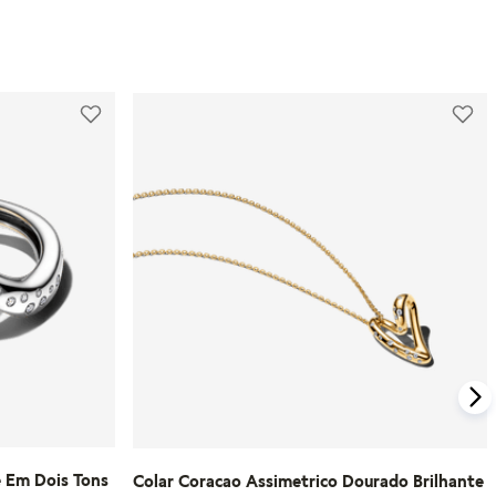
produtos com defeito.
Além disso, a Pandora oferece parcelamento
em até 10 vezes sem juros e um processo de
Para compras feitas no e-commerce oficial, o
troca gratuito para produtos que não
certificado de garantia é enviado
serviram.
automaticamente para o e-mail cadastrado
logo após o faturamento do pedido.
Para mais informações, visite nossa seção de
FAQ.
Caso tenha dúvidas ou precise de mais
informações sobre o processo de garantia,
consulte o atendimento ao cliente da
Pandora.
Saiba mais sobre as condições de garantia e
veja todos os detalhes na nossa seção de
FAQ.
e Em Dois Tons
Colar Coracao Assimetrico Dourado Brilhante