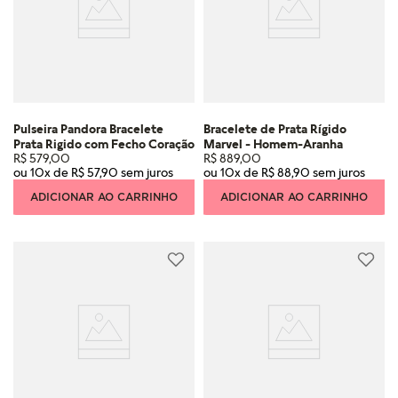
Pulseira Pandora Bracelete
Bracelete de Prata Rígido
Prata Rigido com Fecho Coração
Marvel - Homem-Aranha
R$
579
,
00
R$
889
,
00
ou
10
x de
R$
57
,
90
ou
10
x de
R$
88
,
90
ADICIONAR AO CARRINHO
ADICIONAR AO CARRINHO