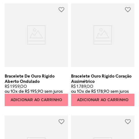
Bracelete De Ouro Rigido
Bracelete Ouro Rigido Coração
Aberto Ondulado
Assimétrico
R$
1
.
959
,
00
R$
1
.
789
,
00
ou
10
x de
R$
195
,
90
ou
10
x de
R$
178
,
90
ADICIONAR AO CARRINHO
ADICIONAR AO CARRINHO