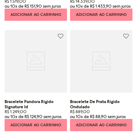
R$
1
.
519
,
00
R$
14
.
339
,
00
ou
10
x de
R$
151
,
90
ou
10
x de
R$
1
.
433
,
90
ADICIONAR AO CARRINHO
ADICIONAR AO CARRINHO
Bracelete Pandora Rigido
Bracelete De Prata Rigido
Signature Id
Ondulado
R$
1
.
249
,
00
R$
889
,
00
ou
10
x de
R$
124
,
90
ou
10
x de
R$
88
,
90
ADICIONAR AO CARRINHO
ADICIONAR AO CARRINHO