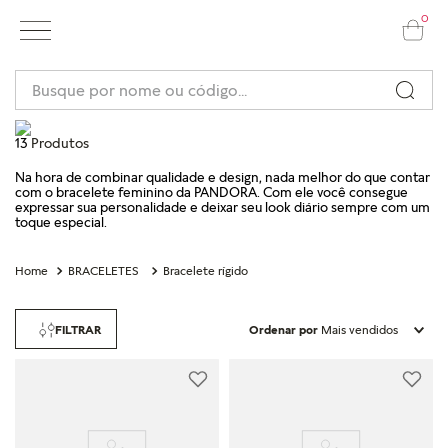
0
Busque por nome ou código...
Termos mais
buscados
13
Produtos
1
º
pulseira
Na hora de combinar qualidade e design, nada melhor do que contar
com o bracelete feminino da PANDORA. Com ele você consegue
2
º
berloques
expressar sua personalidade e deixar seu look diário sempre com um
toque especial.
3
º
charms
4
º
anel prata
BRACELETES
Bracelete rígido
5
º
aliança
6
º
anel noivado
FILTRAR
Ordenar por
Mais vendidos
7
º
coração
8
º
anel coração
9
º
braceletes
10
º
anel disney