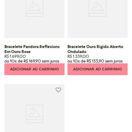
Bracelete Pandora Reflexions
Bracelete Ouro Rigido Aberto
Em Ouro Rose
Ondulado
R$
1
.
699
,
00
R$
1
.
339
,
00
ou
10
x de
R$
169
,
90
ou
10
x de
R$
133
,
90
ADICIONAR AO CARRINHO
ADICIONAR AO CARRINHO