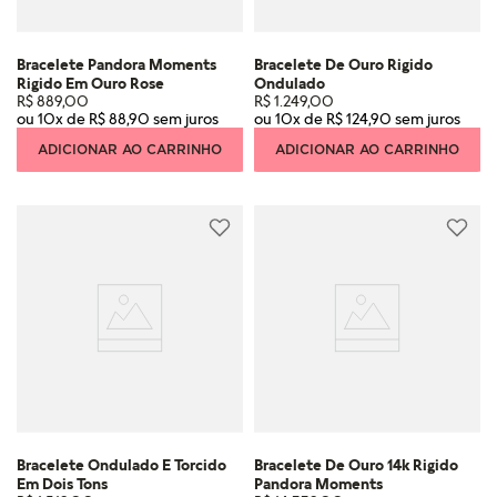
Bracelete Pandora Moments
Bracelete De Ouro Rigido
Rigido Em Ouro Rose
Ondulado
R$
889
,
00
R$
1
.
249
,
00
ou
10
x de
R$
88
,
90
ou
10
x de
R$
124
,
90
ADICIONAR AO CARRINHO
ADICIONAR AO CARRINHO
Bracelete Ondulado E Torcido
Bracelete De Ouro 14k Rigido
Em Dois Tons
Pandora Moments