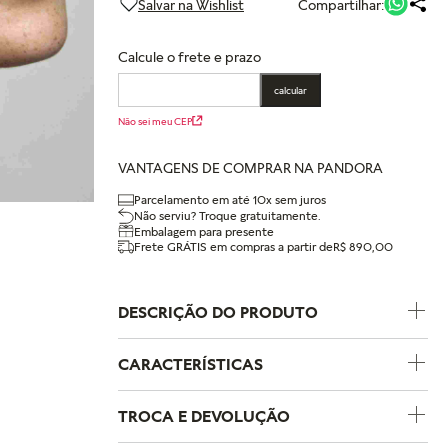
Compartilhar:
Calcule o frete e prazo
calcular
Não sei meu CEP
VANTAGENS DE COMPRAR NA PANDORA
Parcelamento em até 10x sem juros
Não serviu? Troque gratuitamente.
Embalagem para presente
Frete GRÁTIS em compras a partir de
R$ 890,00
DESCRIÇÃO DO PRODUTO
CARACTERÍSTICAS
Código do Produto
297822
TROCA E DEVOLUÇÃO
Coleção
Pandora Moments