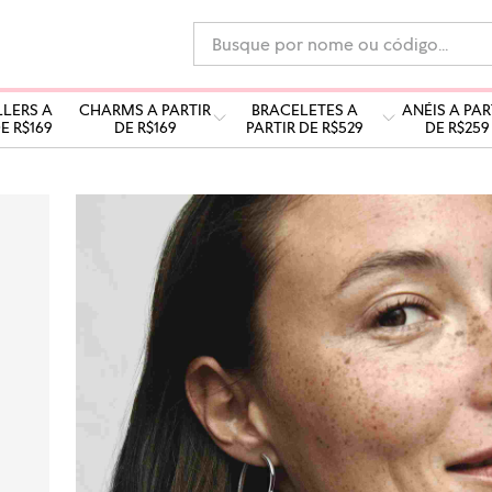
Busque por nome ou código...
LLERS A
CHARMS A PARTIR
BRACELETES A
ANÉIS A PAR
E R$169
DE R$169
PARTIR DE R$529
DE R$259