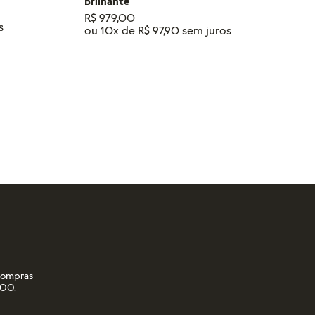
Brilhante
R$
979
,
00
ou
10
x de
R$
97
,
90
RINHO
ADICIONAR AO CARRINHO
 compras
,00.