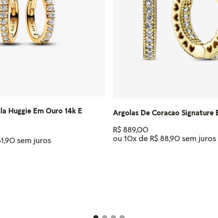
la Huggie Em Ouro 14k E
Argolas De Coracao Signature
R$
889
,
00
ou
10
x de
R$
88
,
90
61
,
90
ADICIONAR AO CAR
IONAR AO CARRINHO