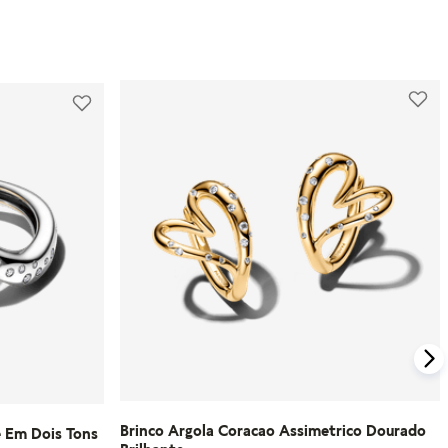
Além disso, a Pandora oferece parcelamento
em até 10 vezes sem juros e um processo de
Para compras feitas no e-commerce oficial, o
troca gratuito para produtos que não
certificado de garantia é enviado
serviram.
automaticamente para o e-mail cadastrado
logo após o faturamento do pedido.
Para mais informações, visite nossa seção de
FAQ.
Caso tenha dúvidas ou precise de mais
informações sobre o processo de garantia,
consulte o atendimento ao cliente da
Pandora.
Saiba mais sobre as condições de garantia e
veja todos os detalhes na nossa seção de
FAQ.
Brinco Argola Coracao Assimetrico Dourado
e Em Dois Tons