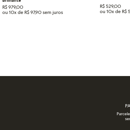
Brilhante
R$
529
,
00
R$
979
,
00
ou
10
x de
R$
ou
10
x de
R$
97
,
90
Tamanho
14
18
16
12
ADIC
ADICIONAR AO CARRINHO
P
Parcel
se