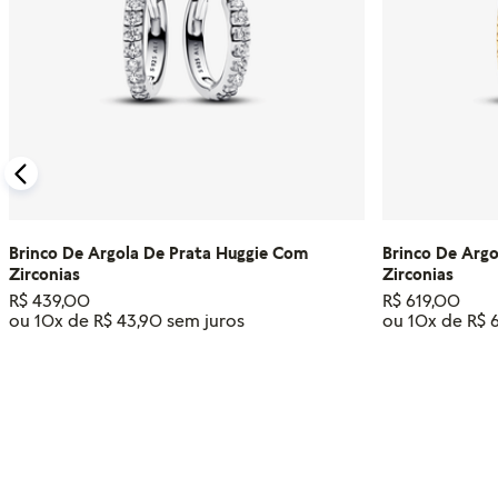
Brinco De Argola De Prata Huggie Com
Brinco De Argo
Zirconias
Zirconias
R$
439
,
00
R$
619
,
00
ou
10
x de
R$
43
,
90
ou
10
x de
R$
ADICIONAR AO CARRINHO
ADIC