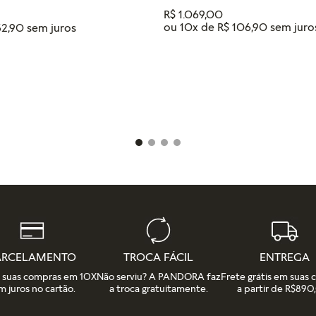
R$
1
.
069
,
00
ou
10
x de
R$
106
,
90
52
,
90
Tamanho
18
16
14
12
IONAR AO CARRINHO
ADICIONAR AO CAR
ARCELAMENTO
TROCA FÁCIL
ENTREGA
e suas compras em 10X
Não serviu? A PANDORA faz
Frete grátis em suas
m juros no cartão.
a troca gratuitamente.
a partir de R$890