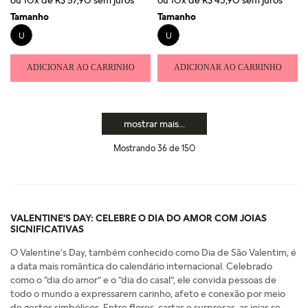
Tamanho
Tamanho
U
U
ADICIONAR AO CARRINHO
ADICIONAR AO CARRINHO
mostrar mais
Mostrando
36 de 150
VALENTINE’S DAY: CELEBRE O DIA DO AMOR COM JOIAS
SIGNIFICATIVAS
O Valentine’s Day, também conhecido como Dia de São Valentim, é
a data mais romântica do calendário internacional. Celebrado
como o “dia do amor” e o “dia do casal”, ele convida pessoas de
todo o mundo a expressarem carinho, afeto e conexão por meio
de gestos simbólicos. Entre flores, cartas e surpresas, as joias se