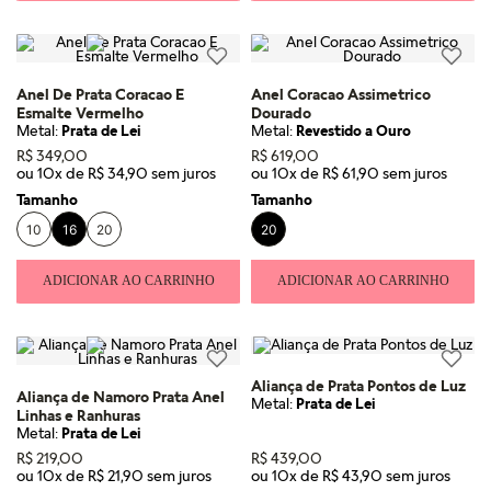
Anel De Prata Coracao E
Anel Coracao Assimetrico
Esmalte Vermelho
Dourado
Metal:
Prata de Lei
Metal:
Revestido a Ouro
R$
349
,
00
R$
619
,
00
ou
10
x de
R$
34
,
90
ou
10
x de
R$
61
,
90
Tamanho
Tamanho
10
16
20
20
ADICIONAR AO CARRINHO
ADICIONAR AO CARRINHO
Aliança de Prata Pontos de Luz
Aliança de Namoro Prata Anel
Metal:
Prata de Lei
Linhas e Ranhuras
Metal:
Prata de Lei
R$
219
,
00
R$
439
,
00
ou
10
x de
R$
21
,
90
ou
10
x de
R$
43
,
90