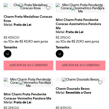
Charm Prata Medalhao Coracao
Mini Charm Prata Pendente
Rosa
Coracao Assimetrico Pandora
Metal:
Prata de Lei
Me
Metal:
Prata de Lei
R$
439
,
00
R$
219
,
00
ou
10
x de
R$
43
,
90
ou
10
x de
R$
21
,
90
Tamanho
Tamanho
U
U
ADICIONAR AO CARRINHO
ADICIONAR AO CARRINHO
Charm Dourado Besos
Metal:
Revestido a Ouro
Mini Charm Prata Pendente
Coracao Vermelho Pandora Me
Metal:
Prata de Lei
R$
259
,
00
R$
439
,
00