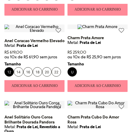
ADICIONAR AO CARRINHO
ADICIONAR AO CARRINHO
Charm Prata Amore
Anel Coracao Vermelho Elevado
Metal:
Prata de Lei
Metal:
Prata de Lei
R$
619
,
00
R$
259
,
00
ou
10
x de
R$
61
,
90
ou
10
x de
R$
25
,
90
Tamanho
Tamanho
12
14
16
18
20
22
U
ADICIONAR AO CARRINHO
ADICIONAR AO CARRINHO
Anel Solitário Ouro Coroa
Charm Prata Cubo Do Amor
Brilhante Dourada Pandora
Rosa
Metal:
Prata de Lei, Revestido a
Metal:
Prata de Lei
Ouro