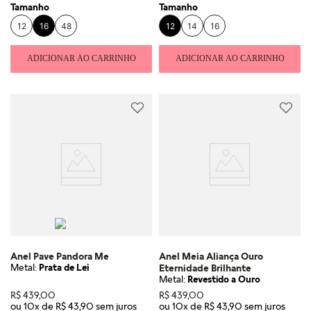
Tamanho
Tamanho
12
16
48
12
14
16
ADICIONAR AO CARRINHO
ADICIONAR AO CARRINHO
Anel Pave Pandora Me
Anel Meia Aliança Ouro
Metal:
Prata de Lei
Eternidade Brilhante
Metal:
Revestido a Ouro
R$
439
,
00
R$
439
,
00
ou
10
x de
R$
43
,
90
ou
10
x de
R$
43
,
90