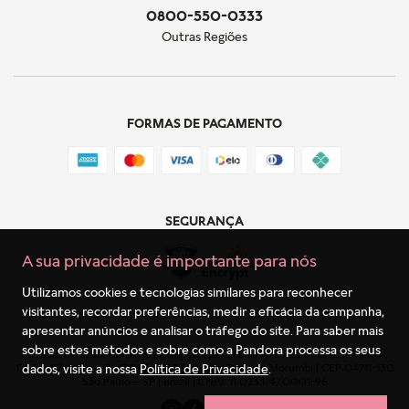
0800-550-0333
Outras Regiões
FORMAS DE PAGAMENTO
SEGURANÇA
A sua privacidade é importante para nós
Utilizamos cookies e tecnologias similares para reconhecer
visitantes, recordar preferências, medir a eficácia da campanha,
apresentar anúncios e analisar o tráfego do site. Para saber mais
sobre estes métodos e sobre como a Pandora processa os seus
Pandora Do Brasil Comércio E Importação LTDA | Avenida Dr Chucri Zaidan,
dados, visite a nossa
Política de Privacidade
.
1240 - 13º andar - Cj. 1301 & 1303 | Golden Tower – Morumbi | CEP 04711-130
São Paulo – SP | Brazil | CNPJ: 11.023.174/0001-96