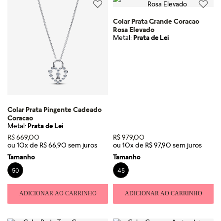
Colar Prata Grande Coracao
Rosa Elevado
Metal:
Prata de Lei
Colar Prata Pingente Cadeado
Coracao
Metal:
Prata de Lei
R$
669
,
00
R$
979
,
00
ou
10
x de
R$
66
,
90
ou
10
x de
R$
97
,
90
Tamanho
Tamanho
50
45
ADICIONAR AO CARRINHO
ADICIONAR AO CARRINHO