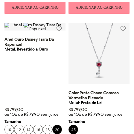
ADICIONAR AO CARRINHO
ADICIONAR AO CARRINHO
Anel Ouro Disney Tiara Da
Rapunzel
Metal:
Revestido a Ouro
Colar Prata Chave Coracao
Vermelho Elevado
Metal:
Prata de Lei
R$
799
,
00
R$
799
,
00
ou
10
x de
R$
79
,
90
ou
10
x de
R$
79
,
90
Tamanho
Tamanho
10
12
14
16
18
20
45