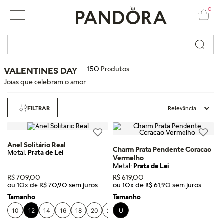
0
Busque por nome ou código...
150
Produtos
VALENTINES DAY
Joias que celebram o amor
FILTRAR
Relevância
Anel Solitário Real
Charm Prata Pendente Coracao
Metal:
Prata de Lei
Vermelho
Metal:
Prata de Lei
R$
709
,
00
R$
619
,
00
ou
10
x de
R$
70
,
90
ou
10
x de
R$
61
,
90
Tamanho
Tamanho
10
12
14
16
18
20
22
U