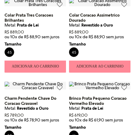
Colar Prata Tres Coracoes
Colar Coracao Assimetrico
Brilhantes
Dourado
Metal:
Prata de Lei
Metal:
Revestido a Ouro
R$
889
,
00
R$
889
,
00
ou
10
x de
R$
88
,
90
ou
10
x de
R$
88
,
90
Tamanho
Tamanho
45
45
ADICIONAR AO CARRINHO
ADICIONAR AO CARRINHO
Charm Pendente Chave Do
Brinco Prata Pequeno Coracao
Coracao Gravavel
Vermelho Elevado
Metal:
Revestido a Ouro
Metal:
Prata de Lei
R$
789
,
00
R$
619
,
00
ou
10
x de
R$
78
,
90
ou
10
x de
R$
61
,
90
Tamanho
Tamanho