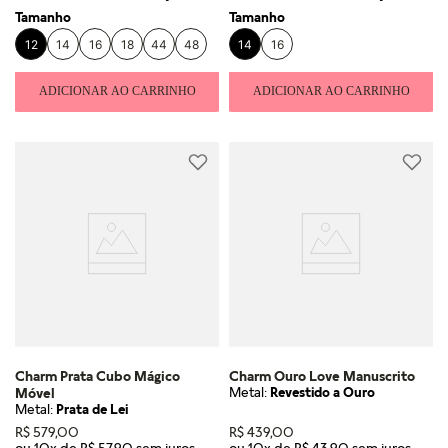
Tamanho
Tamanho
12
14
16
18
44
48
14
16
ADICIONAR AO CARRINHO
ADICIONAR AO CARRINHO
Charm Prata Cubo Mágico
Charm Ouro Love Manuscrito
Metal:
Revestido a Ouro
Móvel
Metal:
Prata de Lei
R$
579
,
00
R$
439
,
00
ou
10
x de
R$
57
,
90
ou
10
x de
R$
43
,
90