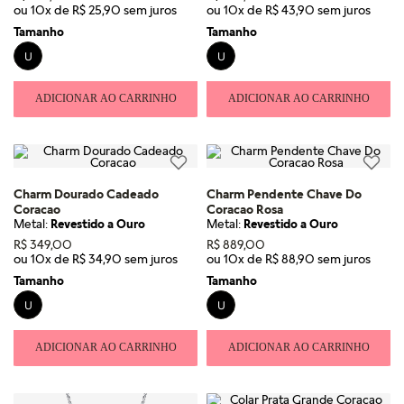
ou
10
x de
R$
25
,
90
ou
10
x de
R$
43
,
90
Tamanho
Tamanho
U
U
ADICIONAR AO CARRINHO
ADICIONAR AO CARRINHO
Charm Dourado Cadeado
Charm Pendente Chave Do
Coracao
Coracao Rosa
Metal:
Revestido a Ouro
Metal:
Revestido a Ouro
R$
349
,
00
R$
889
,
00
ou
10
x de
R$
34
,
90
ou
10
x de
R$
88
,
90
Tamanho
Tamanho
U
U
ADICIONAR AO CARRINHO
ADICIONAR AO CARRINHO