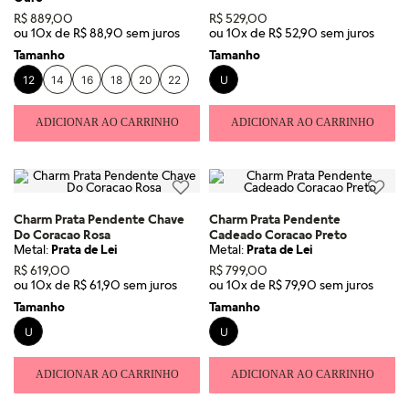
R$
889
,
00
R$
529
,
00
ou
10
x de
R$
88
,
90
ou
10
x de
R$
52
,
90
Tamanho
Tamanho
12
14
16
18
20
22
U
ADICIONAR AO CARRINHO
ADICIONAR AO CARRINHO
Charm Prata Pendente Chave
Charm Prata Pendente
Do Coracao Rosa
Cadeado Coracao Preto
Metal:
Prata de Lei
Metal:
Prata de Lei
R$
619
,
00
R$
799
,
00
ou
10
x de
R$
61
,
90
ou
10
x de
R$
79
,
90
Tamanho
Tamanho
U
U
ADICIONAR AO CARRINHO
ADICIONAR AO CARRINHO