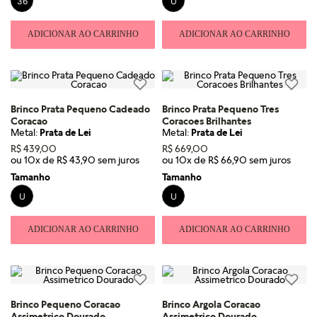
36
U
ADICIONAR AO CARRINHO
ADICIONAR AO CARRINHO
Brinco Prata Pequeno Cadeado
Brinco Prata Pequeno Tres
Coracao
Coracoes Brilhantes
Metal:
Prata de Lei
Metal:
Prata de Lei
R$
439
,
00
R$
669
,
00
ou
10
x de
R$
43
,
90
ou
10
x de
R$
66
,
90
Tamanho
Tamanho
U
U
ADICIONAR AO CARRINHO
ADICIONAR AO CARRINHO
Brinco Pequeno Coracao
Brinco Argola Coracao
Assimetrico Dourado
Assimetrico Dourado