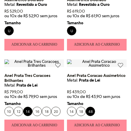
Metal:
Revestido a Ouro
Metal:
Revestido a Ouro
R$
529
,
00
R$
619
,
00
ou
10
x de
R$
52
,
90
ou
10
x de
R$
61
,
90
Tamanho
Tamanho
U
U
ADICIONAR AO CARRINHO
ADICIONAR AO CARRINHO
Anel Prata Tres Coracoes
Anel Prata Coracao Assimetrico
Metal:
Prata de Lei
Brilhantes
Metal:
Prata de Lei
R$
799
,
00
R$
439
,
00
ou
10
x de
R$
79
,
90
ou
10
x de
R$
43
,
90
Tamanho
Tamanho
10
12
14
16
18
20
14
18
48
ADICIONAR AO CARRINHO
ADICIONAR AO CARRINHO