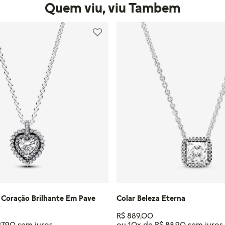
Quem viu, viu Tambem
 Coração Brilhante Em Pave
Colar Beleza Eterna
R$
889
,
00
97
,
90
ou
10
x de
R$
88
,
90