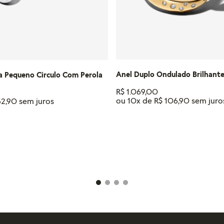
Anel Duplo Ondulado Brilhant
a Pequeno Circulo Com Perola
R$
1
.
069
,
00
ou
10
x de
R$
106
,
90
52
,
90
Tamanho
18
16
14
12
IONAR AO CARRINHO
ADICIONAR AO CAR