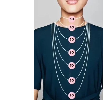
embalagem original e acompanhados da nota
fiscal. A troca só pode ser feita na mesma loja
Importante destacar que a Pandora não
onde a compra foi realizada.
realiza reparos nem oferece reembolso para
produtos com defeito.
Além disso, a Pandora oferece parcelamento
em até 10 vezes sem juros e um processo de
Para compras feitas no e-commerce oficial, o
troca gratuito para produtos que não
certificado de garantia é enviado
serviram.
automaticamente para o e-mail cadastrado
logo após o faturamento do pedido.
Para mais informações, visite nossa seção de
FAQ.
Caso tenha dúvidas ou precise de mais
informações sobre o processo de garantia,
consulte o atendimento ao cliente da
Pandora.
Saiba mais sobre as condições de garantia e
veja todos os detalhes na nossa seção de
FAQ.