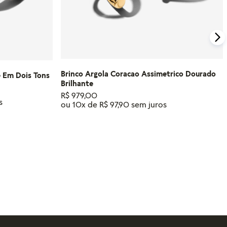
Brinco Argola Coracao Assimetrico Dourado
e Em Dois Tons
Brilhante
R$
979
,
00
ou
10
x de
R$
97
,
90
RINHO
ADICIONAR AO CARRINHO