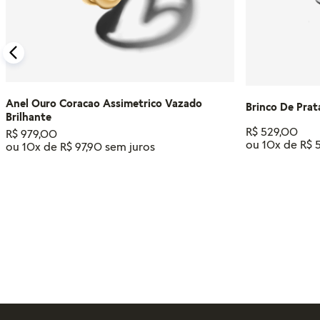
Anel Ouro Coracao Assimetrico Vazado
Brinco De Prat
Brilhante
R$
529
,
00
R$
979
,
00
ou
10
x de
R$
ou
10
x de
R$
97
,
90
Tamanho
14
18
16
12
ADIC
ADICIONAR AO CARRINHO