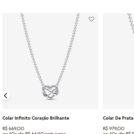
Colar Infinito Coração Brilhante
Colar De Prata
R$
669
,
00
R$
979
,
00
ou
10
x de
R$
66
,
90
ou
10
x de
R$