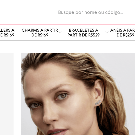
Busque por nome ou código...
LLERS A
CHARMS A PARTIR
BRACELETES A
ANÉIS A PAR
E R$169
DE R$169
PARTIR DE R$529
DE R$259