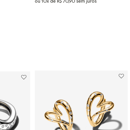
ou
10
x de
R$
70
,
90
RINHO
ADICIONAR AO CARRINHO