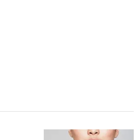
fabricados e comercializados pela Pandora
Se houver arrependimento da compra
em canais oficiais. A empresa não se
realizada no site, é possível solicitar a
responsabiliza por produtos adquiridos em
devolução dentro de sete dias corridos após
lojas não autorizadas, pois não pode garantir
o recebimento. O produto deve ser enviado
sua autenticidade nem os processos de
em perfeito estado, com a embalagem
controle de qualidade adotados por terceiros.
original e todos os acessórios incluídos, como
brindes promocionais.
Além disso, a garantia não cobre danos
decorrentes de acidentes, mau uso, abuso ou
Em caso de defeito, tanto para compras
uso de acessórios de outras marcas junto aos
online quanto em lojas físicas, é necessário
produtos Pandora. O uso de charms que não
entrar em contato com o SAC da Pandora
sejam originais pode comprometer a
informando o número do pedido, fotos do
durabilidade dos braceletes, invalidando a
produto e uma descrição do problema. Se for
garantia.
confirmado um defeito de fabricação, o
cliente poderá receber um reembolso para
Para acionar a garantia, o cliente deve seguir
uma nova compra ou realizar a troca do
as instruções de devolução fornecidas pela
produto dentro do prazo de um ano,
Pandora. Após o recebimento do produto, a
mediante avaliação técnica.
empresa analisará o defeito e, caso esteja
dentro das condições estabelecidas, enviará
Compras realizadas nas lojas físicas podem
um item substituto. O produto de reposição
ser trocadas no prazo de até 30 dias, desde
mantém a garantia remanescente do item
que os produtos estejam sem uso, na
original, sem prorrogação do prazo.