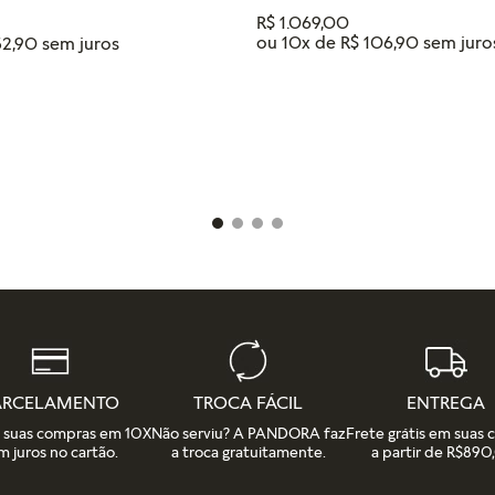
R$
1
.
069
,
00
ou
10
x de
R$
106
,
90
52
,
90
Tamanho
18
16
14
12
IONAR AO CARRINHO
ADICIONAR AO CAR
ARCELAMENTO
TROCA FÁCIL
ENTREGA
e suas compras em 10X
Não serviu? A PANDORA faz
Frete grátis em suas
m juros no cartão.
a troca gratuitamente.
a partir de R$890