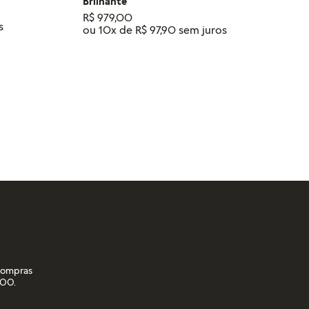
Brilhante
R$
979
,
00
ou
10
x de
R$
97
,
90
RINHO
ADICIONAR AO CARRINHO
 compras
,00.