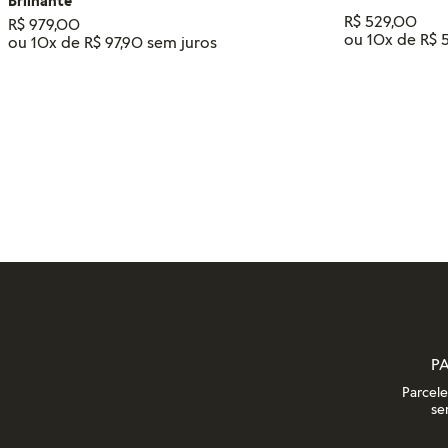
Brilhante
R$
529
,
00
R$
979
,
00
ou
10
x de
R$
ou
10
x de
R$
97
,
90
Tamanho
14
18
16
12
ADIC
ADICIONAR AO CARRINHO
P
Parcel
se