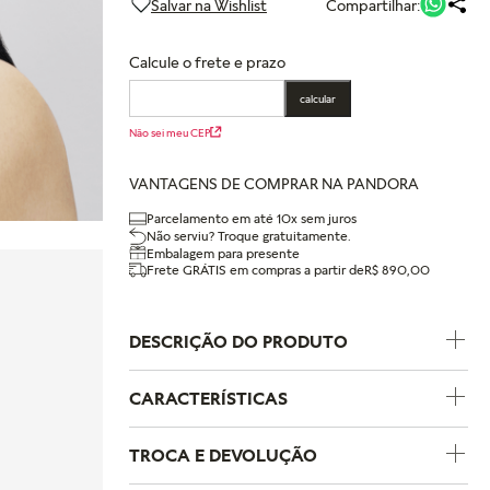
Compartilhar:
Calcule o frete e prazo
calcular
Não sei meu CEP
VANTAGENS DE COMPRAR NA PANDORA
Parcelamento em até 10x sem juros
Não serviu? Troque gratuitamente.
Embalagem para presente
Frete GRÁTIS em compras a partir de
R$ 890,00
DESCRIÇÃO DO PRODUTO
CARACTERÍSTICAS
Código do Produto
264359C00
TROCA E DEVOLUÇÃO
Coleção
Pandora Essence