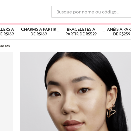
Busque por nome ou código...
LLERS A
CHARMS A PARTIR
BRACELETES A
ANÉIS A PAR
E R$169
DE R$169
PARTIR DE R$529
DE R$259
Brinco argola coracao assimetrico dourado