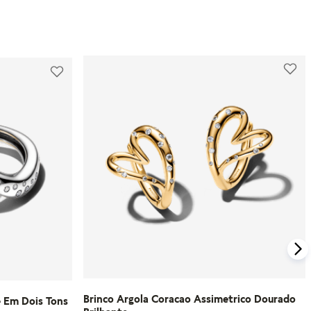
Além disso, a Pandora oferece parcelamento
em até 10 vezes sem juros e um processo de
Para compras feitas no e-commerce oficial, o
troca gratuito para produtos que não
certificado de garantia é enviado
serviram.
automaticamente para o e-mail cadastrado
logo após o faturamento do pedido.
Para mais informações, visite nossa seção de
FAQ.
Caso tenha dúvidas ou precise de mais
informações sobre o processo de garantia,
consulte o atendimento ao cliente da
Pandora.
Saiba mais sobre as condições de garantia e
veja todos os detalhes na nossa seção de
FAQ.
Brinco Argola Coracao Assimetrico Dourado
e Em Dois Tons