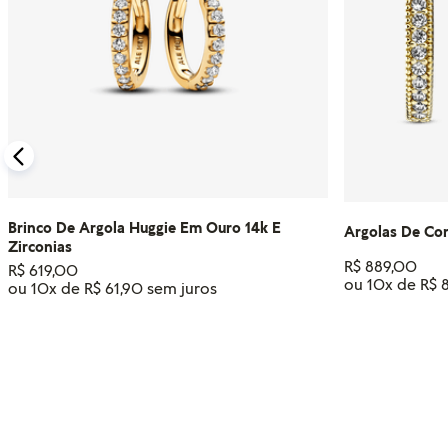
Brinco De Argola Huggie Em Ouro 14k E
Argolas De Co
Zirconias
R$
889
,
00
R$
619
,
00
ou
10
x de
R$
ou
10
x de
R$
61
,
90
ADIC
ADICIONAR AO CARRINHO