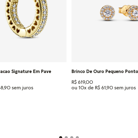
racao Signature Em Pave
Brinco De Ouro Pequeno Ponto
R$
619
,
00
88
,
90
ou
10
x de
R$
61
,
90
IONAR AO CARRINHO
ADICIONAR AO CAR