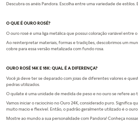
Descubra os anéis Pandora. Escolha entre uma variedade de estilos. Ex
O QUE É OURO ROSÉ?
O ouro rosé é uma liga metálica que possui coloração variável entre
Ao reinterpretar materiais, formas e tradições, descobrimos um mund
cobre para essa versão metalizada com fundo rosa.
OURO ROSÉ 14K E 18K: QUAL É A DIFERENÇA?
Você já deve ter se deparado com joias de diferentes valores e quest
pedras utilizados.
O quilate é uma unidade de medida de peso e no ouro se refere ao t
Vamos iniciar o raciocínio no Ouro 24K, considerado puro. Significa q
muito macio e flexível. Então, o padrão geralmente utilizado é o ouro
Mostre ao mundo a sua personalidade com Pandora! Conheça nossas p