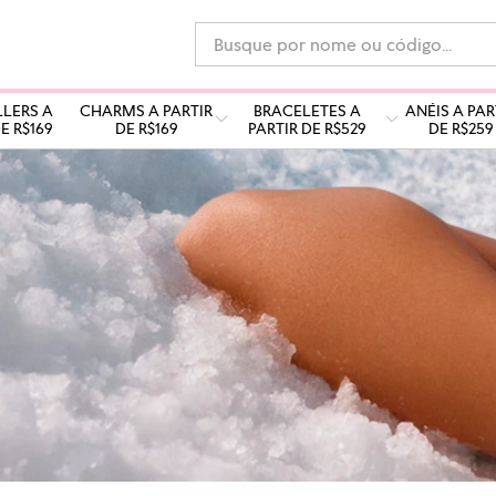
Busque por nome ou código...
LLERS A
CHARMS A PARTIR
BRACELETES A
ANÉIS A PAR
E R$169
DE R$169
PARTIR DE R$529
DE R$259