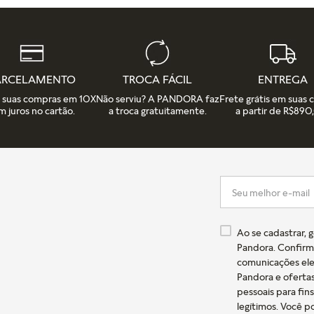
ARCELAMENTO
TROCA FÁCIL
ENTREGA
e suas compras em 10X
Não serviu? A PANDORA faz
Frete grátis em suas
m juros no cartão.
a troca gratuitamente.
a partir de R$890
Ao se cadastrar, 
Pandora. Confirm
comunicações ele
Pandora e oferta
pessoais para fin
legítimos. Você 