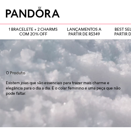
1 BRACELETE + 2 CHARMS
LANÇAMENTOS A
BEST SE
COM 20% OFF
PARTIR DE R$349
PARTIR D
0
Produto
Existem joias que são essenciais para trazer mais charme e
elegância para o dia a dia. E o colar feminino é uma peça que não
pode faltar.