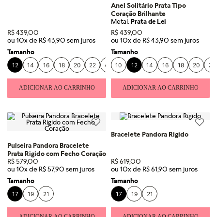
Anel Solitário Prata Tipo
Coração Brilhante
Metal:
Prata de Lei
R$
439
,
00
R$
439
,
00
ou
10
x de
R$
43
,
90
ou
10
x de
R$
43
,
90
Tamanho
Tamanho
12
14
16
18
20
22
48
10
12
14
16
18
20
22
ADICIONAR AO CARRINHO
ADICIONAR AO CARRINHO
Bracelete Pandora Rigido
Pulseira Pandora Bracelete
Prata Rigido com Fecho Coração
R$
579
,
00
R$
619
,
00
ou
10
x de
R$
57
,
90
ou
10
x de
R$
61
,
90
Tamanho
Tamanho
17
19
21
17
19
21
ADICIONAR AO CARRINHO
ADICIONAR AO CARRINHO