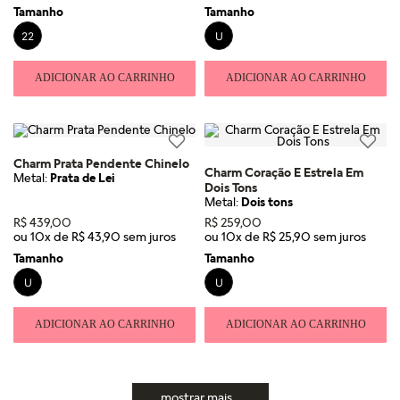
Tamanho
Tamanho
22
U
ADICIONAR AO CARRINHO
ADICIONAR AO CARRINHO
Charm Prata Pendente Chinelo
Charm Coração E Estrela Em
Metal:
Prata de Lei
Dois Tons
Metal:
Dois tons
R$
439
,
00
R$
259
,
00
ou
10
x de
R$
43
,
90
ou
10
x de
R$
25
,
90
Tamanho
Tamanho
U
U
ADICIONAR AO CARRINHO
ADICIONAR AO CARRINHO
mostrar mais