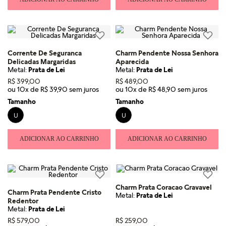
Corrente De Seguranca
Charm Pendente Nossa Senhora
Delicadas Margaridas
Aparecida
Metal:
Prata de Lei
Metal:
Prata de Lei
R$
399
,
00
R$
489
,
00
ou
10
x de
R$
39
,
90
ou
10
x de
R$
48
,
90
Tamanho
Tamanho
U
U
ADICIONAR AO CARRINHO
ADICIONAR AO CARRINHO
Charm Prata Coracao Gravavel
Charm Prata Pendente Cristo
Metal:
Prata de Lei
Redentor
Metal:
Prata de Lei
R$
579
,
00
R$
259
,
00