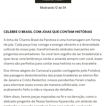
Mostrando
12 de 54
CELEBRE O BRASIL COM JOIAS QUE CONTAM HISTÓRIAS
A linha de Charms Brasil da Pandora é uma homenagem em forma
de joia. Cada peça traz consigo a energia vibrante e a diversidade
cultural do nosso país, transformando símbolos marcantes em
pingentes encantadores. Se você tem orgulho de ser brasileiro(a) e
quer levar uma lembrança verde e amarala sempre com você, esses
charms são perfeitos para contar essa história no seu bracelete.
Dos ritmos alegres do Carnaval à paixão contagiante pelo Futebol,
das paisagens deslumbrantes das praias brasileiras ao eterno Rio
de Janeiro e Cristo Redentor, nossos pendentes foram criados
para eternizar esses ícones de maneira sofisticada, com
acabamento feito à mão e riqueza de detalhes.
Além disso, temos peças inspiradas na fé e na devoção, como o
delicado pingente de Nossa Senhora Aparecida, um símbolo de
proteção e conexão espiritual. Com essa seleção, você pode