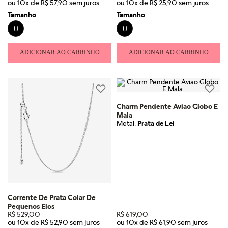
ou
10
x de
R$
57
,
90
ou
10
x de
R$
25
,
90
Tamanho
Tamanho
U
U
ADICIONAR AO CARRINHO
ADICIONAR AO CARRINHO
Charm Pendente Aviao Globo E
Mala
Metal:
Prata de Lei
Corrente De Prata Colar De
Pequenos Elos
R$
529
,
00
R$
619
,
00
ou
10
x de
R$
52
,
90
ou
10
x de
R$
61
,
90