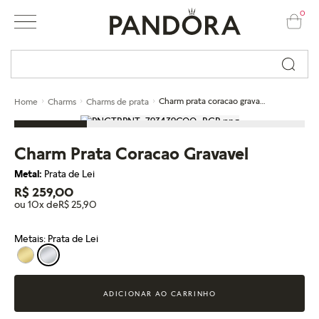
0
Busque por nome ou código...
Charm prata coracao gravavel
Home
Charms
Charms de prata
Charm Prata Coracao Gravavel
Metal:
Prata de Lei
R$ 259,00
ou 10x de
R$ 25,90
Metais: Prata de Lei
ADICIONAR AO CARRINHO