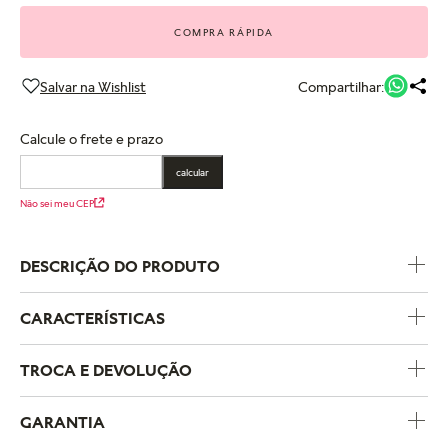
COMPRA RÁPIDA
Compartilhar:
Calcule o frete e prazo
calcular
Não sei meu CEP
DESCRIÇÃO DO PRODUTO
CARACTERÍSTICAS
Código do Produto
793439C00
TROCA E DEVOLUÇÃO
Coleção
Pandora Moments
GARANTIA
Temas
Amor e Romance
A política de trocas e devoluções da Pandora foi criada para