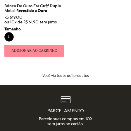
Brinco De Ouro Ear Cuff Duplo
Metal:
Revestido a Ouro
R$
619
,
00
ou
10
x de
R$
61
,
90
Tamanho
U
ADICIONAR AO CARRINHO
Você viu todos os
1
produtos
PARCELAMENTO
Parcele suas compras em 10X
sem juros no cartão.