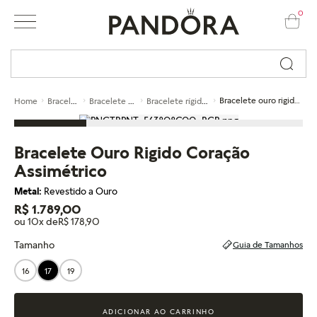
0
Busque por nome ou código...
Braceletes
Bracelete rígido
Bracelete rígido ouro
Bracelete ouro rigido coração assimétrico
Home
Bracelete Ouro Rigido Coração
Assimétrico
Metal:
Revestido a Ouro
R$ 1.789,00
ou 10x de
R$ 178,90
Tamanho
Guia de Tamanhos
16
17
19
ADICIONAR AO CARRINHO