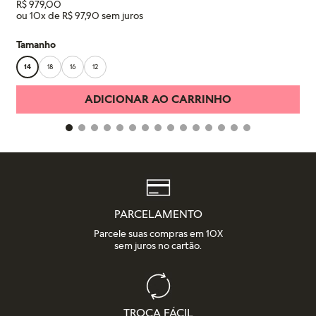
R$
979
,
00
ou
10
x de
R$
97
,
90
Tamanho
14
18
16
12
ADICIONAR AO CARRINHO
PARCELAMENTO
Parcele suas compras em 10X
sem juros no cartão.
TROCA FÁCIL