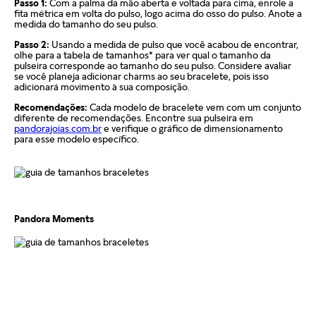
Passo 1:
Com a palma da mão aberta e voltada para cima, enrole a
Pandora informando o número do pedido, fotos do produto e
sejam originais pode comprometer a durabilidade dos
fita métrica em volta do pulso, logo acima do osso do pulso. Anote a
uma descrição do problema. Se for confirmado um defeito de
medida do tamanho do seu pulso.
braceletes, invalidando a garantia.
fabricação, o cliente poderá receber um reembolso para uma
Passo 2:
Usando a medida de pulso que você acabou de encontrar,
nova compra ou realizar a troca do produto dentro do prazo
Para acionar a garantia, o cliente deve seguir as instruções de
olhe para a tabela de tamanhos* para ver qual o tamanho da
de um ano, mediante avaliação técnica.
pulseira corresponde ao tamanho do seu pulso. Considere avaliar
devolução fornecidas pela Pandora. Após o recebimento do
se você planeja adicionar charms ao seu bracelete, pois isso
produto, a empresa analisará o defeito e, caso esteja dentro
adicionará movimento à sua composição.
Compras realizadas nas lojas físicas podem ser trocadas no
das condições estabelecidas, enviará um item substituto. O
prazo de até 30 dias, desde que os produtos estejam sem uso,
Recomendações:
Cada modelo de bracelete vem com um conjunto
produto de reposição mantém a garantia remanescente do
na embalagem original e acompanhados da nota fiscal. A
diferente de recomendações. Encontre sua pulseira em
item original, sem prorrogação do prazo.
pandorajoias.com.br
e verifique o gráfico de dimensionamento
troca só pode ser feita na mesma loja onde a compra foi
para esse modelo específico.
realizada.
Importante destacar que a Pandora não realiza reparos nem
oferece reembolso para produtos com defeito.
Além disso, a Pandora oferece parcelamento em até 10 vezes
sem juros e um processo de troca gratuito para produtos que
Para compras feitas no e-commerce oficial, o certificado de
não serviram.
garantia é enviado automaticamente para o e-mail
Pandora Moments
cadastrado logo após o faturamento do pedido.
Para mais informações, visite nossa seção de FAQ.
Caso tenha dúvidas ou precise de mais informações sobre o
processo de garantia, consulte o atendimento ao cliente da
Pandora.
Saiba mais sobre as condições de garantia e veja todos os