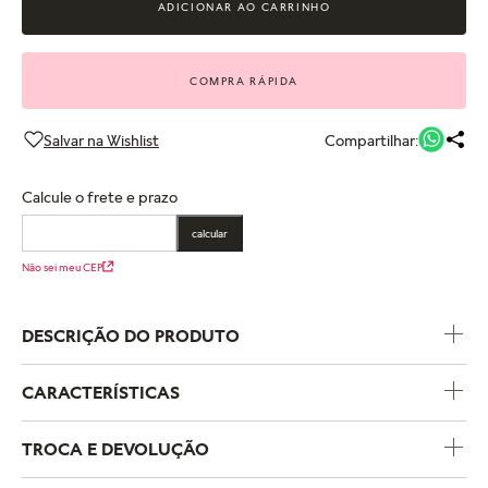
ADICIONAR AO CARRINHO
COMPRA RÁPIDA
Compartilhar:
Calcule o frete e prazo
calcular
Não sei meu CEP
DESCRIÇÃO DO PRODUTO
CARACTERÍSTICAS
Código do Produto
590782C01
TROCA E DEVOLUÇÃO
Coleção
Pandora Moments