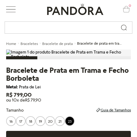
0
Busque por nome ou código...
Bracelete de prata em trama e fecho borboleta
Home
Braceletes
Bracelete de prata
Bracelete de Prata em Trama e Fecho
Borboleta
Metal:
Prata de Lei
R$ 799,00
ou 10x de
R$ 79,90
Tamanho
Guia de Tamanhos
16
17
18
19
20
21
23