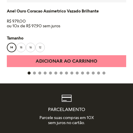
Anel Ouro Coracao Assimetrico Vazado Brilhante
R$
979
,
00
ou
10
x de
R$
97
,
90
Tamanho
14
18
16
12
ADICIONAR AO CARRINHO
PARCELAMENTO
Parcele suas compras em 10X
sem juros no cartão.