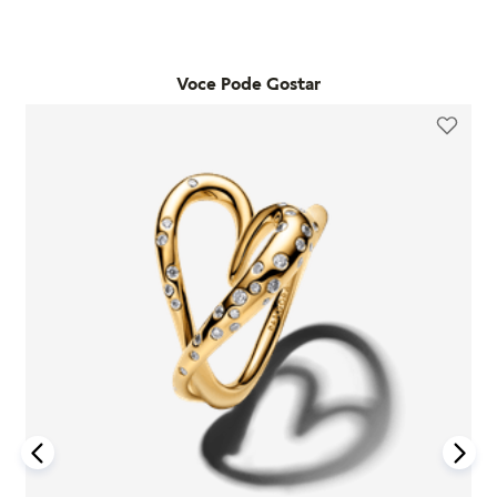
adquiridos em lojas físicas oficiais e no e-commerce da
qualquer loja física própria da marca no estado de São Paulo.
marca. Essa garantia cobre defeitos de fabricação e materiais,
Já as trocas por outro modelo devem ser feitas diretamente
desde que o item seja utilizado de acordo com o uso ordinário
pelo site. Para que a troca seja aceita, o item precisa estar
do consumidor. Caso um problema seja identificado dentro
Voce Pode Gostar
sem uso, na embalagem original e acompanhado da nota
desse período, a Pandora realizará a substituição do produto
fiscal, cupom de troca e garantia. O prazo para solicitação é
por um novo, sem custo adicional, desde que o item
de até 7 dias após o recebimento do pedido. É importante
defeituoso seja devolvido conforme as orientações da
lembrar que produtos adquiridos em promoções ou na seção
empresa.
"Última Chance" não são elegíveis para troca ou reembolso.
A garantia é exclusiva para produtos fabricados e
Se houver arrependimento da compra realizada no site, é
comercializados pela Pandora em canais oficiais. A empresa
possível solicitar a devolução dentro de sete dias corridos
não se responsabiliza por produtos adquiridos em lojas não
após o recebimento. O produto deve ser enviado em perfeito
autorizadas, pois não pode garantir sua autenticidade nem os
estado, com a embalagem original e todos os acessórios
processos de controle de qualidade adotados por terceiros.
incluídos, como brindes promocionais.
Além disso, a garantia não cobre danos decorrentes de
Em caso de defeito, tanto para compras online quanto em
acidentes, mau uso, abuso ou uso de acessórios de outras
lojas físicas, é necessário entrar em contato com o SAC da
marcas junto aos produtos Pandora. O uso de charms que não
Pandora informando o número do pedido, fotos do produto e
sejam originais pode comprometer a durabilidade dos
uma descrição do problema. Se for confirmado um defeito de
braceletes, invalidando a garantia.
fabricação, o cliente poderá receber um reembolso para uma
nova compra ou realizar a troca do produto dentro do prazo
Para acionar a garantia, o cliente deve seguir as instruções de
de um ano, mediante avaliação técnica.
devolução fornecidas pela Pandora. Após o recebimento do