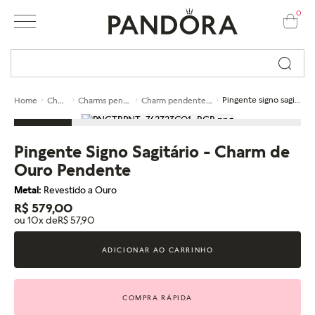
0
Busque por nome ou código...
Charms
Charms pendentes
Charm pendente de ouro
Pingente signo sagitário - charm de ouro pendente
Home
Pingente Signo Sagitário - Charm de
Ouro Pendente
Metal:
Revestido a Ouro
R$ 579,00
ou 10x de
R$ 57,90
ADICIONAR AO CARRINHO
COMPRA RÁPIDA