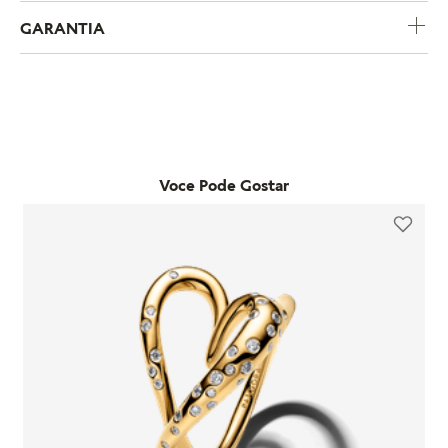
COMPRE POR CATEGORIA
CHARMS
BRACELETES
COLARE
Nossos
Best Sellers