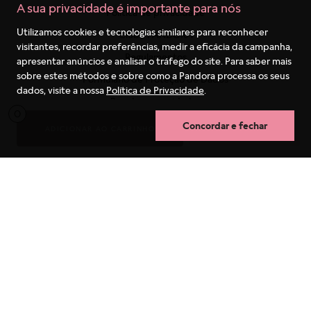
A sua privacidade é importante para nós
Utilizamos cookies e tecnologias similares para reconhecer
visitantes, recordar preferências, medir a eficácia da campanha,
apresentar anúncios e analisar o tráfego do site. Para saber mais
sobre estes métodos e sobre como a Pandora processa os seus
dados, visite a nossa
Política de Privacidade
.
Concordar e fechar
Termos mais buscados
1
º
berloques
2
º
pulseira
3
º
charms
4
º
anel prata
5
º
aliança
6
º
anel noivado