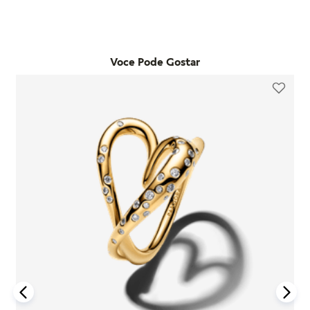
commerce e deseja trocar o tamanho, pode fazê-lo em
adquiridos em lojas físicas oficiais e no e-commerce da
qualquer loja física própria da marca no estado de São Paulo.
marca. Essa garantia cobre defeitos de fabricação e materiais,
Já as trocas por outro modelo devem ser feitas diretamente
desde que o item seja utilizado de acordo com o uso ordinário
pelo site. Para que a troca seja aceita, o item precisa estar
do consumidor. Caso um problema seja identificado dentro
Voce Pode Gostar
sem uso, na embalagem original e acompanhado da nota
desse período, a Pandora realizará a substituição do produto
fiscal, cupom de troca e garantia. O prazo para solicitação é
por um novo, sem custo adicional, desde que o item
de até 7 dias após o recebimento do pedido. É importante
defeituoso seja devolvido conforme as orientações da
lembrar que produtos adquiridos em promoções ou na seção
empresa.
"Última Chance" não são elegíveis para troca ou reembolso.
A garantia é exclusiva para produtos fabricados e
Se houver arrependimento da compra realizada no site, é
comercializados pela Pandora em canais oficiais. A empresa
possível solicitar a devolução dentro de sete dias corridos
não se responsabiliza por produtos adquiridos em lojas não
após o recebimento. O produto deve ser enviado em perfeito
autorizadas, pois não pode garantir sua autenticidade nem os
estado, com a embalagem original e todos os acessórios
processos de controle de qualidade adotados por terceiros.
incluídos, como brindes promocionais.
Além disso, a garantia não cobre danos decorrentes de
Em caso de defeito, tanto para compras online quanto em
acidentes, mau uso, abuso ou uso de acessórios de outras
lojas físicas, é necessário entrar em contato com o SAC da
marcas junto aos produtos Pandora. O uso de charms que não
Pandora informando o número do pedido, fotos do produto e
sejam originais pode comprometer a durabilidade dos
uma descrição do problema. Se for confirmado um defeito de
braceletes, invalidando a garantia.
fabricação, o cliente poderá receber um reembolso para uma
nova compra ou realizar a troca do produto dentro do prazo
Para acionar a garantia, o cliente deve seguir as instruções de
de um ano, mediante avaliação técnica.