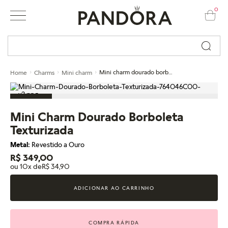
0
Busque por nome ou código...
Mini charm dourado borboleta texturizada
Home
Charms
Mini charm
Mini Charm Dourado Borboleta
Texturizada
Metal:
Revestido a Ouro
R$ 349,00
ou 10x de
R$ 34,90
ADICIONAR AO CARRINHO
COMPRA RÁPIDA