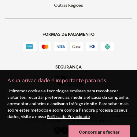
Outras Regiões
FORMAS DE PAGAMENTO
SEGURANÇA
A sua privacidade é importante para nós
Utilizamos cookies e tecnologias similares para reconhecer
visitantes, recordar preferências, medir a eficácia da campanha,
apresentar anúncios e analisar o tráfego do site. Para saber mais
sobre estes métodos e sobre como a Pandora processa os seus
Pandora Do Brasil Comércio E Importação LTDA | Avenida Dr Chucri Zaidan,
dados, visite a nossa
Política de Privacidade
.
1240 - 13º andar - Cj. 1301 & 1303 | Golden Tower – Morumbi | CEP 04711-130
São Paulo – SP | Brazil | CNPJ: 11.023.174/0001-96
Concordar e fechar