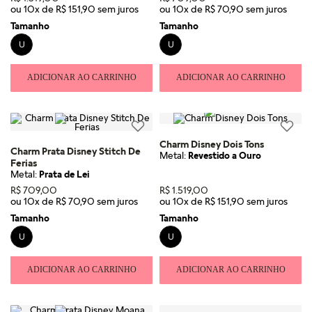
ou
10
x de
R$
151
,
90
ou
10
x de
R$
70
,
90
Tamanho
Tamanho
U
U
ADICIONAR AO CARRINHO
ADICIONAR AO CARRINHO
Charm Disney Dois Tons
Charm Prata Disney Stitch De
Metal:
Revestido a Ouro
Ferias
Metal:
Prata de Lei
R$
709
,
00
R$
1
.
519
,
00
ou
10
x de
R$
70
,
90
ou
10
x de
R$
151
,
90
Tamanho
Tamanho
U
U
ADICIONAR AO CARRINHO
ADICIONAR AO CARRINHO