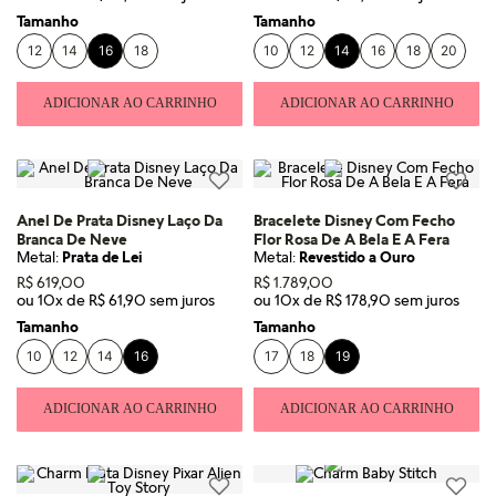
Tamanho
Tamanho
12
14
16
18
10
12
14
16
18
20
ADICIONAR AO CARRINHO
ADICIONAR AO CARRINHO
Anel De Prata Disney Laço Da
Bracelete Disney Com Fecho
Branca De Neve
Flor Rosa De A Bela E A Fera
Metal:
Prata de Lei
Metal:
Revestido a Ouro
R$
619
,
00
R$
1
.
789
,
00
ou
10
x de
R$
61
,
90
ou
10
x de
R$
178
,
90
Tamanho
Tamanho
10
12
14
16
17
18
19
ADICIONAR AO CARRINHO
ADICIONAR AO CARRINHO