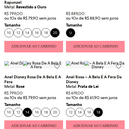
Rapunzel
Metal:
Revestido a Ouro
R$
799
,
00
R$
889
,
00
ou
10
x de
R$
79
,
90
ou
10
x de
R$
88
,
90
Tamanho
Tamanho
10
12
14
16
18
20
U
ADICIONAR AO CARRINHO
ADICIONAR AO CARRINHO
Anel Disney Rosa De A Bela E A
Anel Rosa – A Bela E A Fera Da
Fera
Disney
Metal:
Rose
Metal:
Prata de Lei
R$
799
,
00
R$
619
,
00
ou
10
x de
R$
79
,
90
ou
10
x de
R$
61
,
90
Tamanho
Tamanho
10
12
14
16
18
20
12
14
16
18
ADICIONAR AO CARRINHO
ADICIONAR AO CARRINHO