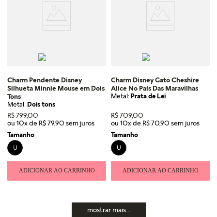
Charm Pendente Disney
Charm Disney Gato Cheshire
Silhueta Minnie Mouse em Dois
Alice No País Das Maravilhas
Metal:
Prata de Lei
Tons
Metal:
Dois tons
R$
799
,
00
R$
709
,
00
ou
10
x de
R$
79
,
90
ou
10
x de
R$
70
,
90
Tamanho
Tamanho
U
U
ADICIONAR AO CARRINHO
ADICIONAR AO CARRINHO
mostrar mais