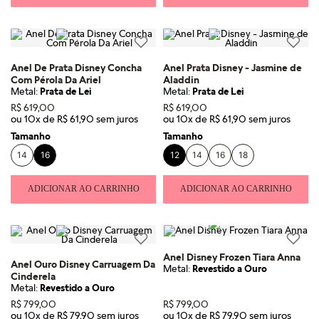
Anel De Prata Disney Concha
Anel Prata Disney - Jasmine de
Com Pérola Da Ariel
Aladdin
Metal:
Prata de Lei
Metal:
Prata de Lei
R$
619
,
00
R$
619
,
00
ou
10
x de
R$
61
,
90
ou
10
x de
R$
61
,
90
Tamanho
Tamanho
14
16
12
14
16
18
ADICIONAR AO CARRINHO
ADICIONAR AO CARRINHO
Anel Disney Frozen Tiara Anna
Anel Ouro Disney Carruagem Da
Metal:
Revestido a Ouro
Cinderela
Metal:
Revestido a Ouro
R$
799
,
00
R$
799
,
00
ou
10
x de
R$
79
,
90
ou
10
x de
R$
79
,
90