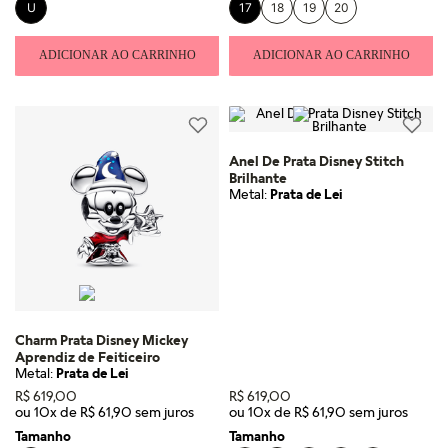
U
17
18
19
20
ADICIONAR AO CARRINHO
ADICIONAR AO CARRINHO
Anel De Prata Disney Stitch
Brilhante
Metal:
Prata de Lei
Charm Prata Disney Mickey
Aprendiz de Feiticeiro
Metal:
Prata de Lei
R$
619
,
00
R$
619
,
00
ou
10
x de
R$
61
,
90
ou
10
x de
R$
61
,
90
Tamanho
Tamanho