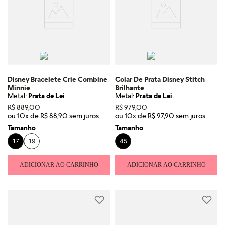
Disney Bracelete Crie Combine
Colar De Prata Disney Stitch
Minnie
Brilhante
Metal:
Prata de Lei
Metal:
Prata de Lei
R$
889
,
00
R$
979
,
00
ou
10
x de
R$
88
,
90
ou
10
x de
R$
97
,
90
Tamanho
Tamanho
17
19
45
ADICIONAR AO CARRINHO
ADICIONAR AO CARRINHO