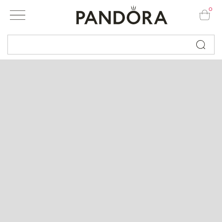
0
Busque por nome ou código...