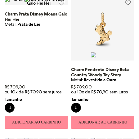
Charm Prata Disney Moana Galo
Hei Hei
Metal:
Prata de Lei
Charm Pendente Disney Bota
Country Woody Toy Story
Metal:
Revestido a Ouro
R$
709
,
00
R$
709
,
00
ou
10
x de
R$
70
,
90
ou
10
x de
R$
70
,
90
Tamanho
Tamanho
U
U
ADICIONAR AO CARRINHO
ADICIONAR AO CARRINHO