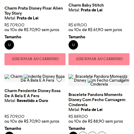
Charm Baby Stitch
Charm Prata Disney Pixar Alien
Metal:
Prata de Lei
Toy Story
Metal:
Prata de Lei
R$
709
,
00
R$
619
,
00
ou
10
x de
R$
70
,
90
ou
10
x de
R$
61
,
90
Tamanho
Tamanho
U
U
ADICIONAR AO CARRINHO
ADICIONAR AO CARRINHO
Charm Pendente Disney Rosa
Bracelete Pandora Moments
De A Bela E A Fera
Disney Com Fecho Carruagem
Metal:
Revestido a Ouro
Cinderela
Metal:
Prata de Lei
R$
709
,
00
R$
889
,
00
ou
10
x de
R$
70
,
90
ou
10
x de
R$
88
,
90
Tamanho
Tamanho