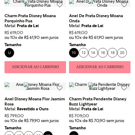
Charm Prata Disney Moana
Anel De Prata Disney Moana
Porquinho Pua
Onda
Metal:
Prata de Lei
Metal:
Prata de Lei
R$
619
,
00
R$
619
,
00
ou
10
x de
R$
61
,
90
ou
10
x de
R$
61
,
90
Tamanho
Tamanho
U
10
12
14
16
18
20
ADICIONAR AO CARRINHO
ADICIONAR AO CARRINHO
Anel Disney Moana Flor Jasmim
Charm Prata Pendente Disney
Rosa
Buzz Lightyear
Metal:
Revestido a Ouro
Metal:
Prata de Lei
R$
799
,
00
R$
709
,
00
ou
10
x de
R$
79
,
90
ou
10
x de
R$
70
,
90
Tamanho
Tamanho