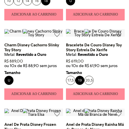
10
12
14
16
18
U
ADICIONAR AO CARRINHO
ADICIONAR AO CARRINHO
Charm Disney Cachorro Slinky
Bracelete De Couro Disney Toy
Toy Story
Story Estrela De Xerife
Metal:
Revestido a Ouro
Metal:
Revestido a Ouro
R$
889
,
00
R$
619
,
00
ou
10
x de
R$
88
,
90
ou
10
x de
R$
61
,
90
Tamanho
Tamanho
U
17,5
19
20,5
ADICIONAR AO CARRINHO
ADICIONAR AO CARRINHO
Anel De Prata Disney Frozen
Anel de Prata Disney Rainha Má