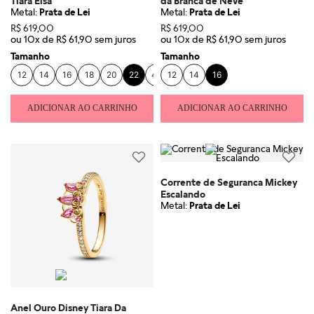
Tiara Elsa
da Branca de Neve
Metal:
Prata de Lei
Metal:
Prata de Lei
R$
619
,
00
R$
619
,
00
ou
10
x de
R$
61
,
90
ou
10
x de
R$
61
,
90
Tamanho
Tamanho
12
14
16
18
20
22
48
12
14
16
ADICIONAR AO CARRINHO
ADICIONAR AO CARRINHO
Corrente de Seguranca Mickey
Escalando
Metal:
Prata de Lei
Anel Ouro Disney Tiara Da