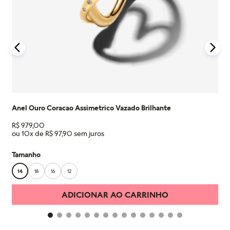
Anel Ouro Coracao Assimetrico Vazado Brilhante
R$
979
,
00
ou
10
x de
R$
97
,
90
Tamanho
14
18
16
12
ADICIONAR AO CARRINHO