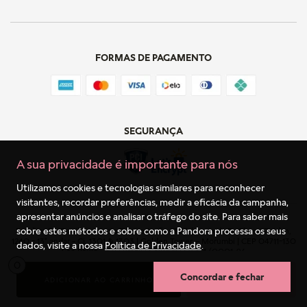
FORMAS DE PAGAMENTO
SEGURANÇA
A sua privacidade é importante para nós
Utilizamos cookies e tecnologias similares para reconhecer
visitantes, recordar preferências, medir a eficácia da campanha,
apresentar anúncios e analisar o tráfego do site. Para saber mais
sobre estes métodos e sobre como a Pandora processa os seus
Pandora Do Brasil Comércio E Importação LTDA | Avenida Dr Chucri Zaidan,
1240 - 13º andar - Cj. 1301 & 1303 | Golden Tower – Morumbi | CEP 04711-130
dados, visite a nossa
Política de Privacidade
.
São Paulo – SP | Brazil | CNPJ: 11.023.174/0001-96
0
Concordar e fechar
ADICIONAR AO CARRINHO
COMPRA RÁPIDA