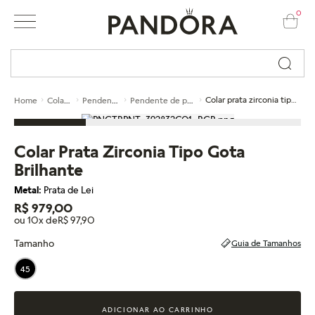
0
Busque por nome ou código...
Colares
Pendentes
Pendente de prata
Colar prata zirconia tipo gota brilhante
Home
Colar Prata Zirconia Tipo Gota
Brilhante
Metal:
Prata de Lei
R$ 979,00
ou 10x de
R$ 97,90
Tamanho
Guia de Tamanhos
45
ADICIONAR AO CARRINHO