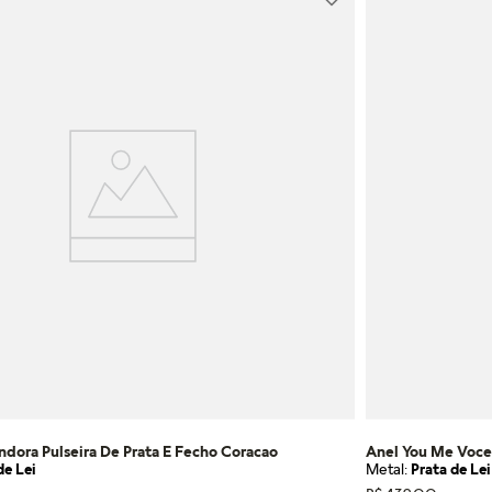
ndora Pulseira De Prata E Fecho Coracao
Anel You Me Voce
de Lei
Metal:
Prata de Lei