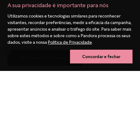
A sua privacidade é importante para nós
Politica de privacidade
Clube PANDORA
Utilizamos cookies e tecnologias similares para reconhecer
visitantes, recordar preferências, medir a eficácia da campanha,
Regulamentos
apresentar anúncios e analisar o tráfego do site. Para saber mais
sobre estes métodos e sobre como a Pandora processa os seus
Formulário de Proteção de Dados
dados, visite a nossa
Política de Privacidade
.
Receba as novidades
0
Blog
Concordar e fechar
ADICIONAR AO CARRINHO
COMPRA RÁPIDA
SAC
(11) 4130-8933
São Paulo Capital
4003-1627
Capitais e Regiões Metropolitanas
0800-550-0333
Outras Regiões