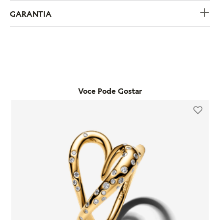
GARANTIA
A política de trocas e devoluções da Pandora foi criada para
garantir uma experiência de compra segura e sem
complicações. Se você comprou um produto pelo e-
A Pandora oferece garantia de um ano para todos os produtos
commerce e deseja trocar o tamanho, pode fazê-lo em
adquiridos em lojas físicas oficiais e no e-commerce da
qualquer loja física própria da marca no estado de São Paulo.
marca. Essa garantia cobre defeitos de fabricação e materiais,
Já as trocas por outro modelo devem ser feitas diretamente
desde que o item seja utilizado de acordo com o uso ordinário
pelo site. Para que a troca seja aceita, o item precisa estar
do consumidor. Caso um problema seja identificado dentro
Voce Pode Gostar
sem uso, na embalagem original e acompanhado da nota
desse período, a Pandora realizará a substituição do produto
fiscal, cupom de troca e garantia. O prazo para solicitação é
por um novo, sem custo adicional, desde que o item
de até 7 dias após o recebimento do pedido. É importante
defeituoso seja devolvido conforme as orientações da
lembrar que produtos adquiridos em promoções ou na seção
empresa.
"Última Chance" não são elegíveis para troca ou reembolso.
A garantia é exclusiva para produtos fabricados e
Se houver arrependimento da compra realizada no site, é
comercializados pela Pandora em canais oficiais. A empresa
possível solicitar a devolução dentro de sete dias corridos
não se responsabiliza por produtos adquiridos em lojas não
após o recebimento. O produto deve ser enviado em perfeito
autorizadas, pois não pode garantir sua autenticidade nem os
estado, com a embalagem original e todos os acessórios
processos de controle de qualidade adotados por terceiros.
incluídos, como brindes promocionais.
Além disso, a garantia não cobre danos decorrentes de
Em caso de defeito, tanto para compras online quanto em
acidentes, mau uso, abuso ou uso de acessórios de outras
lojas físicas, é necessário entrar em contato com o SAC da