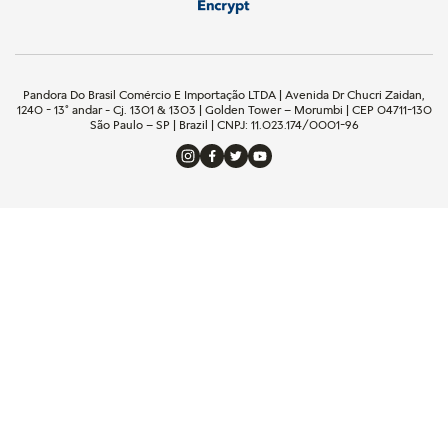
Pandora Do Brasil Comércio E Importação LTDA | Avenida Dr Chucri Zaidan,
1240 - 13º andar - Cj. 1301 & 1303 | Golden Tower – Morumbi | CEP 04711-130
São Paulo – SP | Brazil | CNPJ: 11.023.174/0001-96
Termos mais buscados
1
º
pulseira
2
º
berloques
3
º
charms
4
º
aliança
5
º
anel prata
6
º
anel noivado
7
º
coração