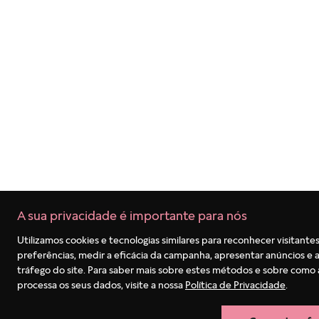
8
º
anel coração
9
º
braceletes
10
º
anel disney
A sua privacidade é importante para nós
Utilizamos cookies e tecnologias similares para reconhecer visitantes
preferências, medir a eficácia da campanha, apresentar anúncios e a
tráfego do site. Para saber mais sobre estes métodos e sobre como
processa os seus dados, visite a nossa
Política de Privacidade
.