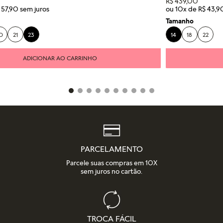
R$
439
,
00
57
,
90
ou
10
x de
R$
43
,
9
Tamanho
0
21
23
14
18
22
ADICIONAR AO CARRINHO
PARCELAMENTO
Parcele suas compras em 10X
sem juros no cartão.
TROCA FÁCIL