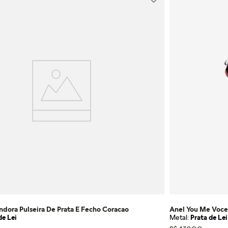
ndora Pulseira De Prata E Fecho Coracao
Anel You Me Voce
de Lei
Metal:
Prata de Lei