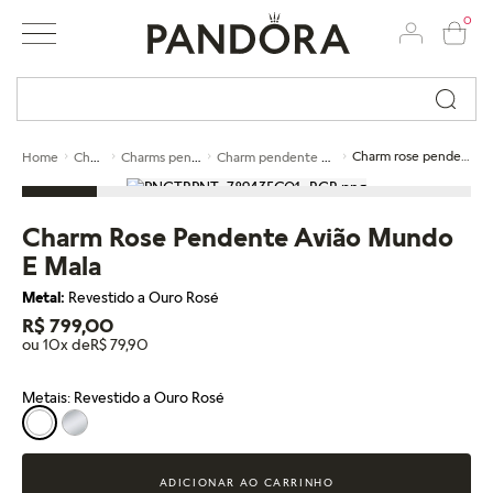
0
Busque por nome ou código...
Charms
Charms pendentes
Charm pendente de ouro rosé
Charm rose pendente avião mundo e mala
Home
Charm Rose Pendente Avião Mundo
E Mala
Metal:
Revestido a Ouro Rosé
R$ 799,00
ou 10x de
R$ 79,90
Metais: Revestido a Ouro Rosé
ADICIONAR AO CARRINHO