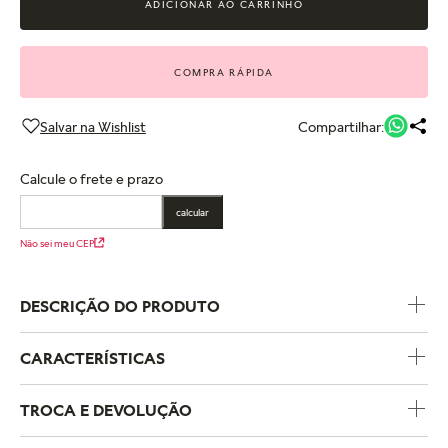
ADICIONAR AO CARRINHO
COMPRA RÁPIDA
Compartilhar:
Calcule o frete e prazo
calcular
Não sei meu CEP
DESCRIÇÃO DO PRODUTO
CARACTERÍSTICAS
Código do Produto
798761C01
TROCA E DEVOLUÇÃO
Temas
Amor e Romance