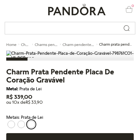
0
Busque por nome ou código...
Charms
Charms pendentes
Charm pendente de prata
Charm prata pendente placa de coração gravável
Home
Charm Prata Pendente Placa De
Coração Gravável
Metal:
Prata de Lei
R$ 339,00
ou 10x de
R$ 33,90
Metais: Prata de Lei