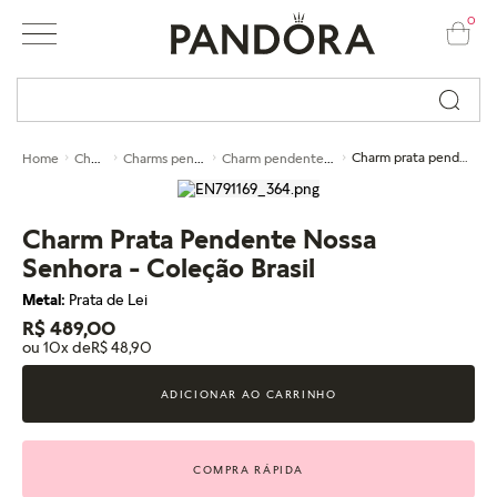
0
Busque por nome ou código...
Charms
Charms pendentes
Charm pendente de prata
Charm prata pendente nossa senhora - coleção brasil
Home
Charm Prata Pendente Nossa
Senhora - Coleção Brasil
Metal:
Prata de Lei
R$ 489,00
ou 10x de
R$ 48,90
ADICIONAR AO CARRINHO
COMPRA RÁPIDA