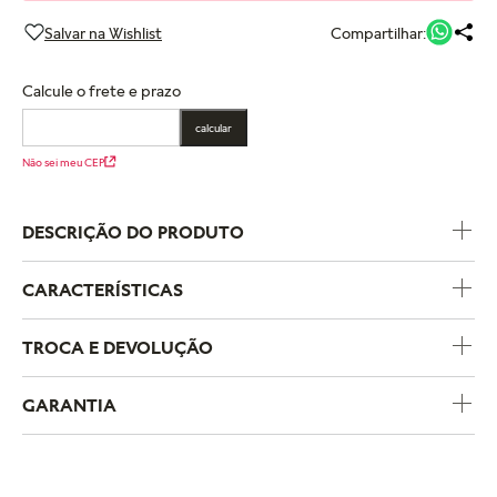
Compartilhar:
Calcule o frete e prazo
calcular
Não sei meu CEP
DESCRIÇÃO DO PRODUTO
CARACTERÍSTICAS
Código do Produto
EN791169_364
TROCA E DEVOLUÇÃO
Temas
Símbolos e Amuletos
GARANTIA
Metal
Prata de Lei
A política de trocas e devoluções da Pandora foi criada para
garantir uma experiência de compra segura e sem
complicações. Se você comprou um produto pelo e-
A Pandora oferece garantia de um ano para todos os produtos
commerce e deseja trocar o tamanho, pode fazê-lo em