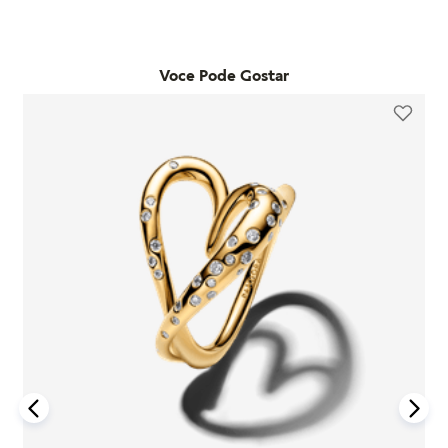
adquiridos em lojas físicas oficiais e no e-commerce da
qualquer loja física própria da marca no estado de São Paulo.
marca. Essa garantia cobre defeitos de fabricação e materiais,
Já as trocas por outro modelo devem ser feitas diretamente
desde que o item seja utilizado de acordo com o uso ordinário
pelo site. Para que a troca seja aceita, o item precisa estar
do consumidor. Caso um problema seja identificado dentro
Voce Pode Gostar
sem uso, na embalagem original e acompanhado da nota
desse período, a Pandora realizará a substituição do produto
fiscal, cupom de troca e garantia. O prazo para solicitação é
por um novo, sem custo adicional, desde que o item
de até 7 dias após o recebimento do pedido. É importante
defeituoso seja devolvido conforme as orientações da
lembrar que produtos adquiridos em promoções ou na seção
empresa.
"Última Chance" não são elegíveis para troca ou reembolso.
A garantia é exclusiva para produtos fabricados e
Se houver arrependimento da compra realizada no site, é
comercializados pela Pandora em canais oficiais. A empresa
possível solicitar a devolução dentro de sete dias corridos
não se responsabiliza por produtos adquiridos em lojas não
após o recebimento. O produto deve ser enviado em perfeito
autorizadas, pois não pode garantir sua autenticidade nem os
estado, com a embalagem original e todos os acessórios
processos de controle de qualidade adotados por terceiros.
incluídos, como brindes promocionais.
Além disso, a garantia não cobre danos decorrentes de
Em caso de defeito, tanto para compras online quanto em
acidentes, mau uso, abuso ou uso de acessórios de outras
lojas físicas, é necessário entrar em contato com o SAC da
marcas junto aos produtos Pandora. O uso de charms que não
Pandora informando o número do pedido, fotos do produto e
sejam originais pode comprometer a durabilidade dos
uma descrição do problema. Se for confirmado um defeito de
braceletes, invalidando a garantia.
fabricação, o cliente poderá receber um reembolso para uma
nova compra ou realizar a troca do produto dentro do prazo
Para acionar a garantia, o cliente deve seguir as instruções de
de um ano, mediante avaliação técnica.
devolução fornecidas pela Pandora. Após o recebimento do