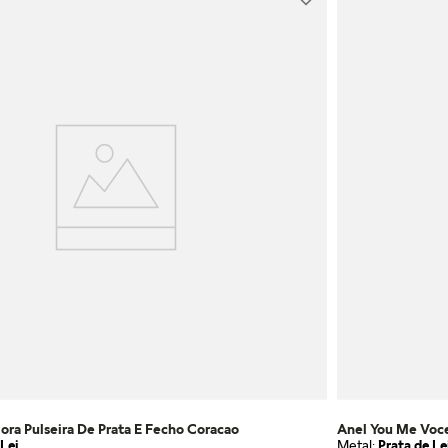
ora Pulseira De Prata E Fecho Coracao
Anel You Me Voc
Lei
Metal:
Prata de Le