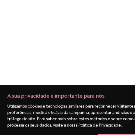
Termos mais buscados
1
º
pulseira
2
º
berloques
3
º
charms
4
º
anel prata
5
º
aliança
6
º
anel noivado
7
º
coração
8
º
anel coração
9
º
braceletes
A sua privacidade é importante para nós
10
º
anel disney
Utilizamos cookies e tecnologias similares para reconhecer visitantes
preferências, medir a eficácia da campanha, apresentar anúncios e a
tráfego do site. Para saber mais sobre estes métodos e sobre como
processa os seus dados, visite a nossa
Política de Privacidade
.