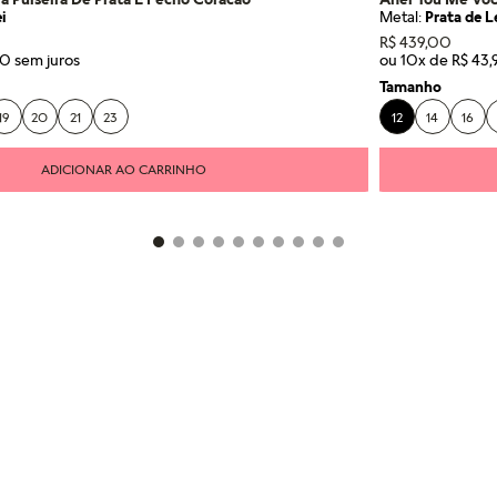
i
Metal:
Prata de L
R$
439
,
00
0
ou
10
x de
R$
43
,
Tamanho
19
20
21
23
12
14
16
ADICIONAR AO CARRINHO