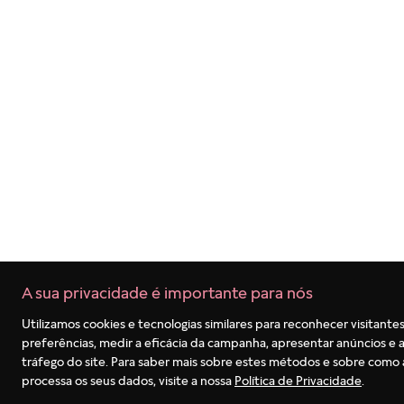
Termos mais buscados
1
º
berloques
2
º
pulseira
3
º
charms
4
º
anel prata
5
º
aliança
6
º
anel noivado
7
º
coração
8
º
anel coração
A sua privacidade é importante para nós
9
º
anel disney
Utilizamos cookies e tecnologias similares para reconhecer visitantes
10
º
braceletes
preferências, medir a eficácia da campanha, apresentar anúncios e a
tráfego do site. Para saber mais sobre estes métodos e sobre como
processa os seus dados, visite a nossa
Política de Privacidade
.