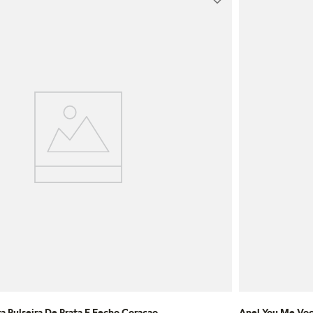
a Pulseira De Prata E Fecho Coracao
Anel You Me Voc