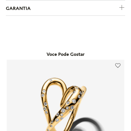
COMPRE POR CATEGORIA
CHARMS
BRACELETES
COLARE
Nossos
Best Sellers