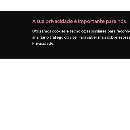
A sua privacidade é importante para nós
Utilizamos cookies e tecnologias similares para reconh
analisar o tráfego do site. Para saber mais sobre est
Privacidade
.
Termos mais buscados
1
º
berloques
2
º
pulseira
3
º
charms
4
º
anel prata
5
º
aliança
6
º
anel noivado
7
º
coração