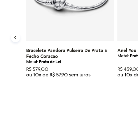
Bracelete Pandora Pulseira De Prata E
Anel You
Metal:
Prat
Fecho Coracao
Metal:
Prata de Lei
R$
579
,
00
R$
439
,
0
ou
10
x de
R$
57
,
90
ou
10
x 
Tamanho
Tamanho
16
17
18
19
20
21
23
12
14
ADICIONAR AO CARRINHO
AD