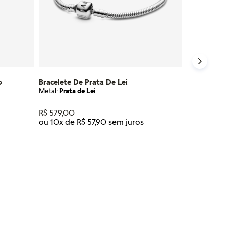
o
Bracelete De Prata De Lei
Metal:
Prata de Lei
R$
579
,
00
ou
10
x de
R$
57
,
90
Tamanho
16
17
18
19
20
21
23
NHO
ADICIONAR AO CARRINHO