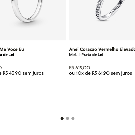
 Me Voce Eu
Anel Coracao Vermelho Elevad
a de Lei
Metal:
Prata de Lei
0
R$
619
,
00
de
R$
43
,
90
ou
10
x de
R$
61
,
90
Tamanho
16
18
20
22
48
12
14
16
18
20
22
ICIONAR AO CARRINHO
ADICIONAR AO CARRI