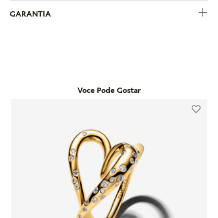
COMPRE POR CATEGORIA
CHARMS
BRACELETES
COLARE
Nossos
Best Sellers