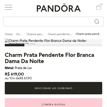
0
Busque por nome ou código...
Charms
Charms pendentes
Charm pendente de prata
Charm prata pendente flor branca dama da noite
Home
Charm Prata Pendente Flor Branca
Dama Da Noite
Metal:
Prata de Lei
R$ 619,00
ou 10x de
R$ 61,90
ADICIONAR AO CARRINHO
COMPRA RÁPIDA