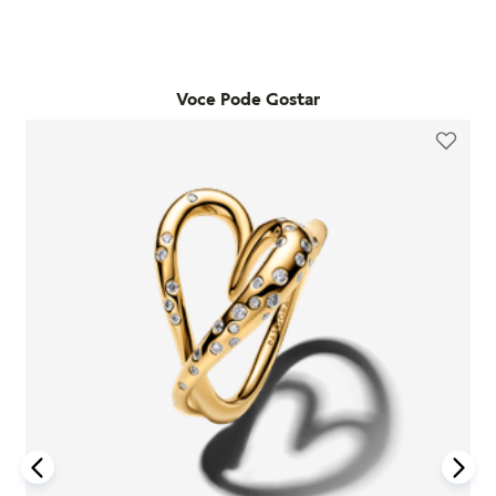
commerce e deseja trocar o tamanho, pode fazê-lo em
adquiridos em lojas físicas oficiais e no e-commerce da
qualquer loja física própria da marca no estado de São Paulo.
marca. Essa garantia cobre defeitos de fabricação e materiais,
Já as trocas por outro modelo devem ser feitas diretamente
desde que o item seja utilizado de acordo com o uso ordinário
pelo site. Para que a troca seja aceita, o item precisa estar
do consumidor. Caso um problema seja identificado dentro
Voce Pode Gostar
sem uso, na embalagem original e acompanhado da nota
desse período, a Pandora realizará a substituição do produto
fiscal, cupom de troca e garantia. O prazo para solicitação é
por um novo, sem custo adicional, desde que o item
de até 7 dias após o recebimento do pedido. É importante
defeituoso seja devolvido conforme as orientações da
lembrar que produtos adquiridos em promoções ou na seção
empresa.
"Última Chance" não são elegíveis para troca ou reembolso.
A garantia é exclusiva para produtos fabricados e
Se houver arrependimento da compra realizada no site, é
comercializados pela Pandora em canais oficiais. A empresa
possível solicitar a devolução dentro de sete dias corridos
não se responsabiliza por produtos adquiridos em lojas não
após o recebimento. O produto deve ser enviado em perfeito
autorizadas, pois não pode garantir sua autenticidade nem os
estado, com a embalagem original e todos os acessórios
processos de controle de qualidade adotados por terceiros.
incluídos, como brindes promocionais.
Além disso, a garantia não cobre danos decorrentes de
Em caso de defeito, tanto para compras online quanto em
acidentes, mau uso, abuso ou uso de acessórios de outras
lojas físicas, é necessário entrar em contato com o SAC da
marcas junto aos produtos Pandora. O uso de charms que não
Pandora informando o número do pedido, fotos do produto e
sejam originais pode comprometer a durabilidade dos
uma descrição do problema. Se for confirmado um defeito de
braceletes, invalidando a garantia.
fabricação, o cliente poderá receber um reembolso para uma
nova compra ou realizar a troca do produto dentro do prazo
Para acionar a garantia, o cliente deve seguir as instruções de
de um ano, mediante avaliação técnica.