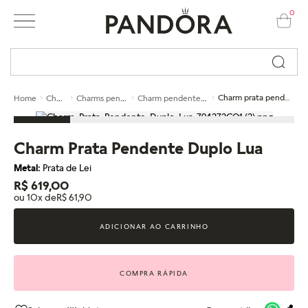
0
Busque por nome ou código...
Charms
Charms pendentes
Charm pendente de prata
Charm prata pendente duplo lua
Home
Charm Prata Pendente Duplo Lua
Metal:
Prata de Lei
R$ 619,00
ou 10x de
R$ 61,90
ADICIONAR AO CARRINHO
COMPRA RÁPIDA