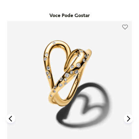
Já as trocas por outro modelo devem ser feitas diretamente
desde que o item seja utilizado de acordo com o uso ordinário
pelo site. Para que a troca seja aceita, o item precisa estar
do consumidor. Caso um problema seja identificado dentro
Voce Pode Gostar
sem uso, na embalagem original e acompanhado da nota
desse período, a Pandora realizará a substituição do produto
fiscal, cupom de troca e garantia. O prazo para solicitação é
por um novo, sem custo adicional, desde que o item
de até 7 dias após o recebimento do pedido. É importante
defeituoso seja devolvido conforme as orientações da
lembrar que produtos adquiridos em promoções ou na seção
empresa.
"Última Chance" não são elegíveis para troca ou reembolso.
A garantia é exclusiva para produtos fabricados e
Se houver arrependimento da compra realizada no site, é
comercializados pela Pandora em canais oficiais. A empresa
possível solicitar a devolução dentro de sete dias corridos
não se responsabiliza por produtos adquiridos em lojas não
após o recebimento. O produto deve ser enviado em perfeito
autorizadas, pois não pode garantir sua autenticidade nem os
estado, com a embalagem original e todos os acessórios
processos de controle de qualidade adotados por terceiros.
incluídos, como brindes promocionais.
Além disso, a garantia não cobre danos decorrentes de
Em caso de defeito, tanto para compras online quanto em
acidentes, mau uso, abuso ou uso de acessórios de outras
lojas físicas, é necessário entrar em contato com o SAC da
marcas junto aos produtos Pandora. O uso de charms que não
Pandora informando o número do pedido, fotos do produto e
sejam originais pode comprometer a durabilidade dos
uma descrição do problema. Se for confirmado um defeito de
braceletes, invalidando a garantia.
fabricação, o cliente poderá receber um reembolso para uma
nova compra ou realizar a troca do produto dentro do prazo
Para acionar a garantia, o cliente deve seguir as instruções de
de um ano, mediante avaliação técnica.
devolução fornecidas pela Pandora. Após o recebimento do
produto, a empresa analisará o defeito e, caso esteja dentro
Compras realizadas nas lojas físicas podem ser trocadas no