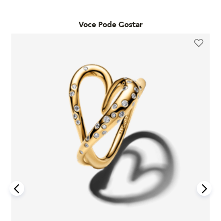
Já as trocas por outro modelo devem ser feitas diretamente
desde que o item seja utilizado de acordo com o uso ordinário
pelo site. Para que a troca seja aceita, o item precisa estar
do consumidor. Caso um problema seja identificado dentro
Voce Pode Gostar
sem uso, na embalagem original e acompanhado da nota
desse período, a Pandora realizará a substituição do produto
fiscal, cupom de troca e garantia. O prazo para solicitação é
por um novo, sem custo adicional, desde que o item
de até 7 dias após o recebimento do pedido. É importante
defeituoso seja devolvido conforme as orientações da
lembrar que produtos adquiridos em promoções ou na seção
empresa.
"Última Chance" não são elegíveis para troca ou reembolso.
A garantia é exclusiva para produtos fabricados e
Se houver arrependimento da compra realizada no site, é
comercializados pela Pandora em canais oficiais. A empresa
possível solicitar a devolução dentro de sete dias corridos
não se responsabiliza por produtos adquiridos em lojas não
após o recebimento. O produto deve ser enviado em perfeito
autorizadas, pois não pode garantir sua autenticidade nem os
estado, com a embalagem original e todos os acessórios
processos de controle de qualidade adotados por terceiros.
incluídos, como brindes promocionais.
Além disso, a garantia não cobre danos decorrentes de
Em caso de defeito, tanto para compras online quanto em
acidentes, mau uso, abuso ou uso de acessórios de outras
lojas físicas, é necessário entrar em contato com o SAC da
marcas junto aos produtos Pandora. O uso de charms que não
Pandora informando o número do pedido, fotos do produto e
sejam originais pode comprometer a durabilidade dos
uma descrição do problema. Se for confirmado um defeito de
braceletes, invalidando a garantia.
fabricação, o cliente poderá receber um reembolso para uma
nova compra ou realizar a troca do produto dentro do prazo
Para acionar a garantia, o cliente deve seguir as instruções de
de um ano, mediante avaliação técnica.
devolução fornecidas pela Pandora. Após o recebimento do
produto, a empresa analisará o defeito e, caso esteja dentro
Compras realizadas nas lojas físicas podem ser trocadas no