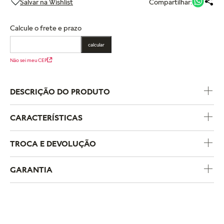
Compartilhar:
Calcule o frete e prazo
calcular
Não sei meu CEP
DESCRIÇÃO DO PRODUTO
CARACTERÍSTICAS
Código do Produto
793360C01
TROCA E DEVOLUÇÃO
Metal
Prata de Lei
GARANTIA
Pedras
Nenhuma Pedra
A política de trocas e devoluções da Pandora foi criada para
garantir uma experiência de compra segura e sem
complicações. Se você comprou um produto pelo e-
A Pandora oferece garantia de um ano para todos os produtos
commerce e deseja trocar o tamanho, pode fazê-lo em
adquiridos em lojas físicas oficiais e no e-commerce da
qualquer loja física própria da marca no estado de São Paulo.
marca. Essa garantia cobre defeitos de fabricação e materiais,