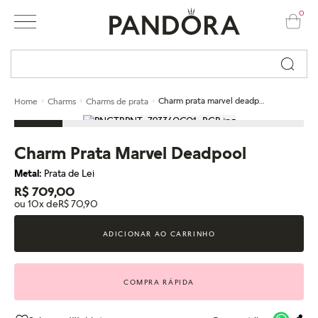
0
Busque por nome ou código...
Charm prata marvel deadpool
Home
Charms
Charms de prata
Charm Prata Marvel Deadpool
Metal:
Prata de Lei
R$ 709,00
ou 10x de
R$ 70,90
ADICIONAR AO CARRINHO
COMPRA RÁPIDA