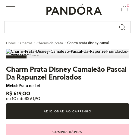
0
Busque por nome ou código...
Charm prata disney camaleão pascal da rapunzel enrolados
Home
Charms
Charms de prata
Charm Prata Disney Camaleão Pascal
Da Rapunzel Enrolados
Metal:
Prata de Lei
R$ 619,00
ou 10x de
R$ 61,90
ADICIONAR AO CARRINHO
COMPRA RÁPIDA