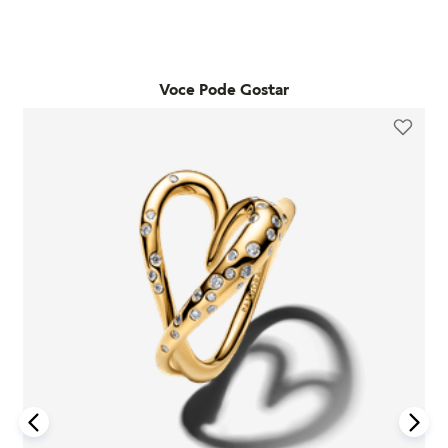
commerce e deseja trocar o tamanho, pode fazê-lo em
adquiridos em lojas físicas oficiais e no e-commerce da
qualquer loja física própria da marca no estado de São Paulo.
marca. Essa garantia cobre defeitos de fabricação e materiais,
Já as trocas por outro modelo devem ser feitas diretamente
desde que o item seja utilizado de acordo com o uso ordinário
pelo site. Para que a troca seja aceita, o item precisa estar
do consumidor. Caso um problema seja identificado dentro
Voce Pode Gostar
sem uso, na embalagem original e acompanhado da nota
desse período, a Pandora realizará a substituição do produto
fiscal, cupom de troca e garantia. O prazo para solicitação é
por um novo, sem custo adicional, desde que o item
de até 7 dias após o recebimento do pedido. É importante
defeituoso seja devolvido conforme as orientações da
lembrar que produtos adquiridos em promoções ou na seção
empresa.
"Última Chance" não são elegíveis para troca ou reembolso.
A garantia é exclusiva para produtos fabricados e
Se houver arrependimento da compra realizada no site, é
comercializados pela Pandora em canais oficiais. A empresa
possível solicitar a devolução dentro de sete dias corridos
não se responsabiliza por produtos adquiridos em lojas não
após o recebimento. O produto deve ser enviado em perfeito
autorizadas, pois não pode garantir sua autenticidade nem os
estado, com a embalagem original e todos os acessórios
processos de controle de qualidade adotados por terceiros.
incluídos, como brindes promocionais.
Além disso, a garantia não cobre danos decorrentes de
Em caso de defeito, tanto para compras online quanto em
acidentes, mau uso, abuso ou uso de acessórios de outras
lojas físicas, é necessário entrar em contato com o SAC da
marcas junto aos produtos Pandora. O uso de charms que não
Pandora informando o número do pedido, fotos do produto e
sejam originais pode comprometer a durabilidade dos
uma descrição do problema. Se for confirmado um defeito de
braceletes, invalidando a garantia.
fabricação, o cliente poderá receber um reembolso para uma
nova compra ou realizar a troca do produto dentro do prazo
Para acionar a garantia, o cliente deve seguir as instruções de
de um ano, mediante avaliação técnica.