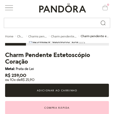
0
Busque por nome ou código...
Charms
Charms pendentes
Charm pendente de prata
Charm pendente estetoscópio coração
Home
Charm Pendente Estetoscópio
Coração
Metal:
Prata de Lei
R$ 259,00
ou 10x de
R$ 25,90
ADICIONAR AO CARRINHO
COMPRA RÁPIDA