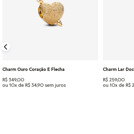
Charm Ouro Coração E Flecha
Charm Lar Doc
R$
349
,
00
R$
259
,
00
ou
10
x de
R$
34
,
90
ou
10
x de
R$
ADICIONAR AO CARRINHO
ADIC