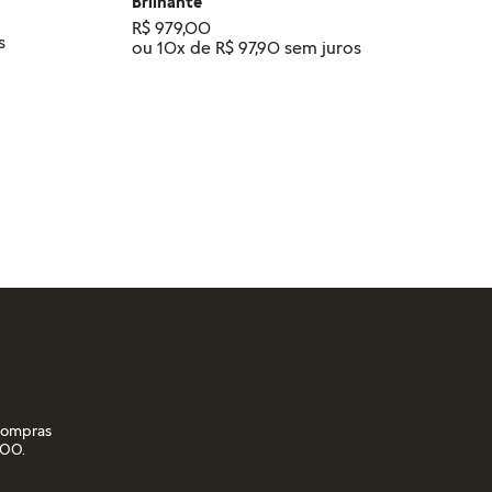
Brilhante
R$
979
,
00
ou
10
x de
R$
97
,
90
RINHO
ADICIONAR AO CARRINHO
 compras
,00.