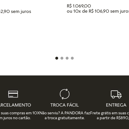
R$
1
.
069
,
00
ou
10
x de
R$
106
,
90
52
,
90
Tamanho
18
16
14
12
IONAR AO CARRINHO
ADICIONAR AO CAR
ARCELAMENTO
TROCA FÁCIL
ENTREGA
e suas compras em 10X
Não serviu? A PANDORA faz
Frete grátis em suas
m juros no cartão.
a troca gratuitamente.
a partir de R$890