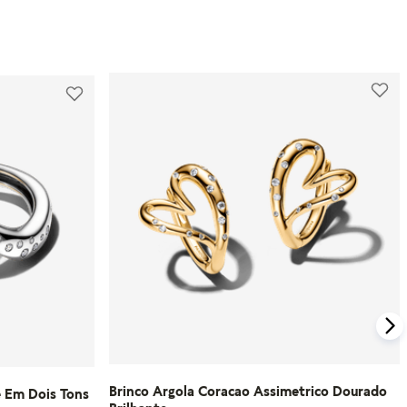
produtos com defeito.
Além disso, a Pandora oferece parcelamento
em até 10 vezes sem juros e um processo de
Para compras feitas no e-commerce oficial, o
troca gratuito para produtos que não
certificado de garantia é enviado
serviram.
automaticamente para o e-mail cadastrado
logo após o faturamento do pedido.
Para mais informações, visite nossa seção de
FAQ.
Caso tenha dúvidas ou precise de mais
informações sobre o processo de garantia,
consulte o atendimento ao cliente da
Pandora.
Saiba mais sobre as condições de garantia e
veja todos os detalhes na nossa seção de
FAQ.
Brinco Argola Coracao Assimetrico Dourado
e Em Dois Tons