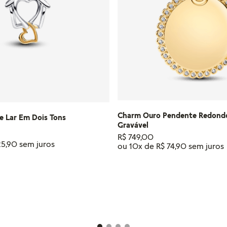
Charm Ouro Pendente Redondo
e Lar Em Dois Tons
Gravável
R$
749
,
00
25
,
90
ou
10
x de
R$
74
,
90
IONAR AO CARRINHO
ADICIONAR AO CAR