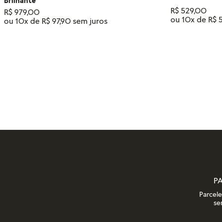
Brilhante
R$
529
,
00
R$
979
,
00
ou
10
x de
R$
ou
10
x de
R$
97
,
90
Tamanho
14
18
16
12
ADIC
ADICIONAR AO CARRINHO
P
Parcel
se