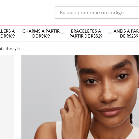
Busque por nome ou código...
LLERS A
CHARMS A PARTIR
BRACELETES A
ANÉIS A PAR
E R$169
DE R$169
PARTIR DE R$529
DE R$259
Charm pendente disney bota country woody toy story