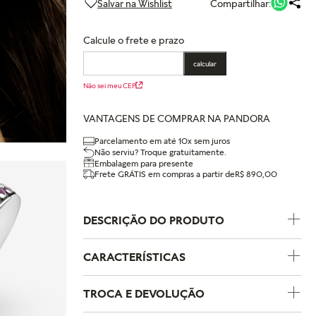
Compartilhar:
Calcule o frete e prazo
calcular
Não sei meu CEP
VANTAGENS DE COMPRAR NA PANDORA
Parcelamento em até 10x sem juros
Não serviu? Troque gratuitamente.
Embalagem para presente
Frete GRÁTIS em compras a partir de
R$ 890,00
DESCRIÇÃO DO PRODUTO
Surpreenda-a com o
CARACTERÍSTICAS
. Com acabamento manual
em prata esterlina, o disco frontal em
Código do Produto
799402C01
TROCA E DEVOLUÇÃO
formato de coração é contornado com
Coleção
Paixões Pandora
cristais rosa e apresenta a inscrição "Mom"