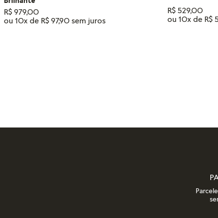
Brilhante
R$
529
,
00
R$
979
,
00
ou
10
x de
R$
ou
10
x de
R$
97
,
90
Tamanho
14
18
16
12
ADIC
ADICIONAR AO CARRINHO
P
Parcel
se