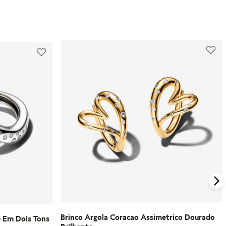
Além disso, a Pandora oferece parcelamento
em até 10 vezes sem juros e um processo de
Para compras feitas no e-commerce oficial, o
troca gratuito para produtos que não
certificado de garantia é enviado
serviram.
automaticamente para o e-mail cadastrado
logo após o faturamento do pedido.
Para mais informações, visite nossa seção de
FAQ.
Caso tenha dúvidas ou precise de mais
informações sobre o processo de garantia,
consulte o atendimento ao cliente da
Pandora.
Saiba mais sobre as condições de garantia e
veja todos os detalhes na nossa seção de
FAQ.
Brinco Argola Coracao Assimetrico Dourado
e Em Dois Tons