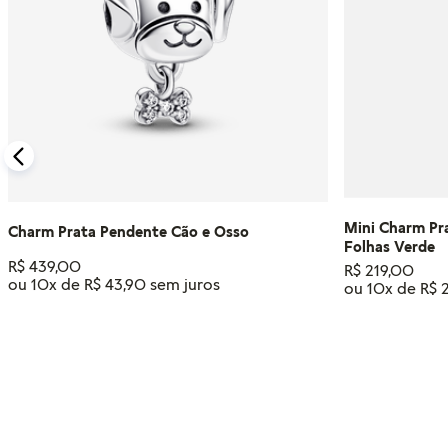
Mini Charm Pr
Charm Prata Pendente Cão e Osso
Folhas Verde
R$
439
,
00
R$
219
,
00
ou
10
x de
R$
43
,
90
ou
10
x de
R$
ADICIONAR AO CARRINHO
ADIC