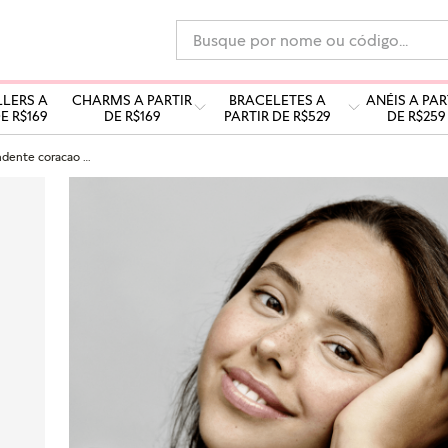
Busque por nome ou código...
LLERS A
CHARMS A PARTIR
BRACELETES A
ANÉIS A PAR
E R$169
DE R$169
PARTIR DE R$529
DE R$259
Charm pendente coracao e mamae