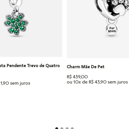
ata Pendente Trevo de Quatro
Charm Mãe De Pet
R$
439
,
00
ou
10
x de
R$
43
,
90
21
,
90
ADICIONAR AO CAR
IONAR AO CARRINHO