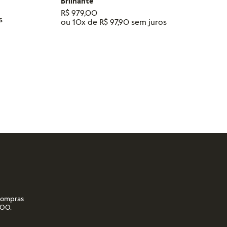
Brilhante
R$
979
,
00
ou
10
x de
R$
97
,
90
RINHO
ADICIONAR AO CARRINHO
 compras
,00.