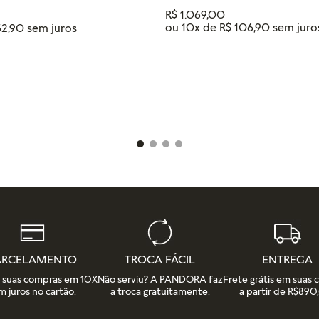
R$
1
.
069
,
00
ou
10
x de
R$
106
,
90
52
,
90
Tamanho
18
16
14
12
IONAR AO CARRINHO
ADICIONAR AO CAR
ARCELAMENTO
TROCA FÁCIL
ENTREGA
e suas compras em 10X
Não serviu? A PANDORA faz
Frete grátis em suas
m juros no cartão.
a troca gratuitamente.
a partir de R$890