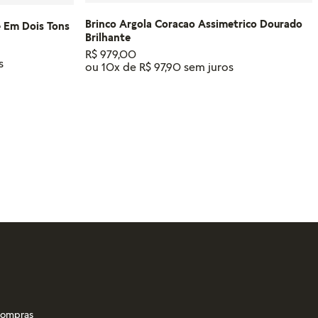
Brinco Argola Coracao Assimetrico Dourado
e Em Dois Tons
Brilhante
R$
979
,
00
ou
10
x de
R$
97
,
90
RINHO
ADICIONAR AO CARRINHO
 compras