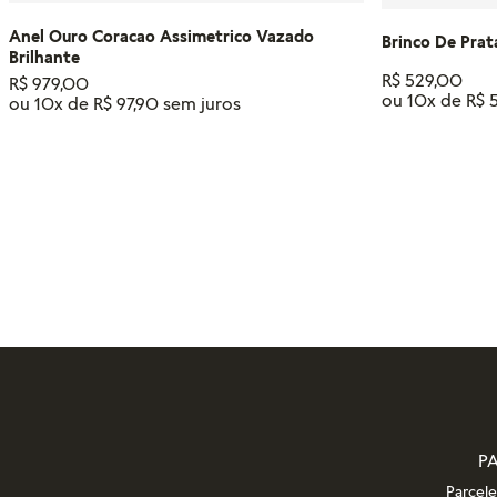
Anel Ouro Coracao Assimetrico Vazado
Brinco De Prat
Brilhante
R$
529
,
00
R$
979
,
00
ou
10
x de
R$
ou
10
x de
R$
97
,
90
Tamanho
14
18
16
12
ADIC
ADICIONAR AO CARRINHO
P
Parcel