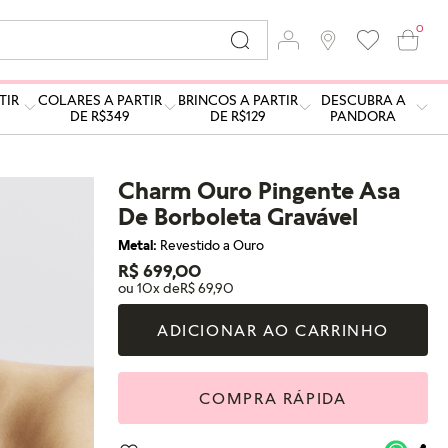
0
TIR
COLARES A PARTIR
BRINCOS A PARTIR
DESCUBRA A
DE R$349
DE R$129
PANDORA
Charm Ouro Pingente Asa
De Borboleta Gravável
Metal:
Revestido a Ouro
R$ 699,00
ou 10x de
R$ 69,90
ADICIONAR AO CARRINHO
COMPRA RÁPIDA