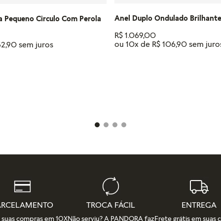
Anel Duplo Ondulado Brilhant
a Pequeno Circulo Com Perola
R$
1
.
069
,
00
ou
10
x de
R$
106
,
90
52
,
90
Tamanho
18
16
14
12
IONAR AO CARRINHO
ADICIONAR AO CAR
ARCELAMENTO
TROCA FÁCIL
ENTREGA
e suas compras em 10X
Não serviu? A PANDORA faz
Frete grátis em suas