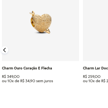
Charm Ouro Coração E Flecha
Charm Lar Doc
R$
349
,
00
R$
259
,
00
ou
10
x de
R$
34
,
90
ou
10
x de
R$