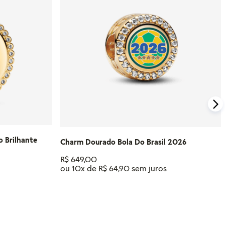
Além disso, a Pandora oferece parcelamento
em até 10 vezes sem juros e um processo de
Para compras feitas no e-commerce oficial, o
troca gratuito para produtos que não
certificado de garantia é enviado
serviram.
automaticamente para o e-mail cadastrado
logo após o faturamento do pedido.
Para mais informações, visite nossa seção de
FAQ.
Caso tenha dúvidas ou precise de mais
informações sobre o processo de garantia,
consulte o atendimento ao cliente da
Pandora.
Saiba mais sobre as condições de garantia e
veja todos os detalhes na nossa seção de
FAQ.
 Brilhante
Charm Dourado Bola Do Brasil 2026
R$
649
,
00
ou
10
x de
R$
64
,
90