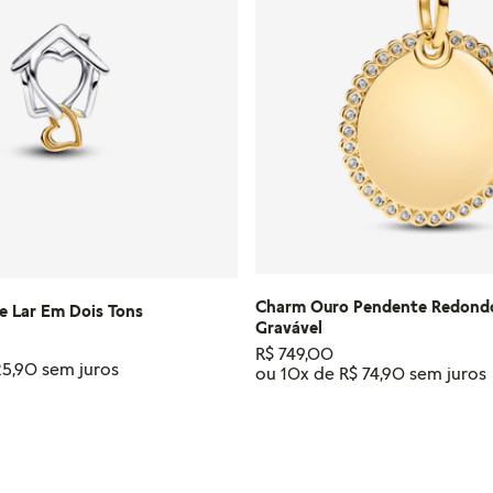
Charm Ouro Pendente Redondo
e Lar Em Dois Tons
Gravável
R$
749
,
00
25
,
90
ou
10
x de
R$
74
,
90