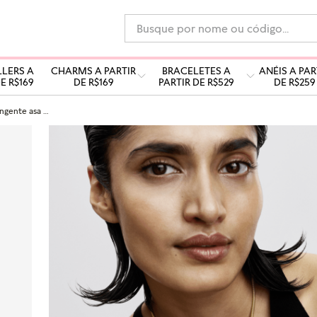
Busque por nome ou código...
LLERS A
CHARMS A PARTIR
BRACELETES A
ANÉIS A PAR
E R$169
DE R$169
PARTIR DE R$529
DE R$259
Charm ouro pingente asa de borboleta gravável