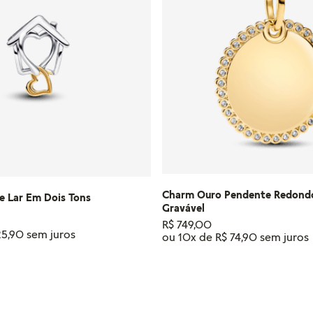
Charm Ouro Pendente Redondo
e Lar Em Dois Tons
Gravável
R$
749
,
00
25
,
90
ou
10
x de
R$
74
,
90