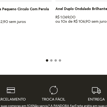
Anel Duplo Ondulado Brilhant
a Pequeno Circulo Com Perola
R$
1
.
069
,
00
ou
10
x de
R$
106
,
90
52
,
90
Tamanho
18
16
14
12
IONAR AO CARRINHO
ADICIONAR AO CAR
ARCELAMENTO
TROCA FÁCIL
ENTREGA
e suas compras em 10X
Não serviu? A PANDORA faz
Frete grátis em suas