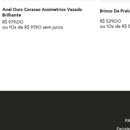
Anel Ouro Coracao Assimetrico Vazado
Brinco De Prat
Brilhante
R$
529
,
00
R$
979
,
00
ou
10
x de
R$
ou
10
x de
R$
97
,
90
Tamanho
14
18
16
12
ADIC
ADICIONAR AO CARRINHO
P
Parcel