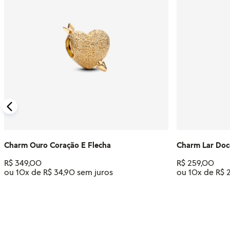
Charm Ouro Coração E Flecha
Charm Lar Doc
R$
349
,
00
R$
259
,
00
ou
10
x de
R$
34
,
90
ou
10
x de
R$