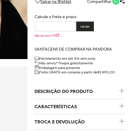
Compartilhar:
Calcule o frete e prazo
calcular
Não sei meu CEP
VANTAGENS DE COMPRAR NA PANDORA
Parcelamento em até 10x sem juros
Não serviu? Troque gratuitamente.
Embalagem para presente
Frete GRÁTIS em compras a partir de
R$ 890,00
DESCRIÇÃO DO PRODUTO
CARACTERÍSTICAS
Código do Produto
364009C01
TROCA E DEVOLUÇÃO
Coleção
Pandora Moments