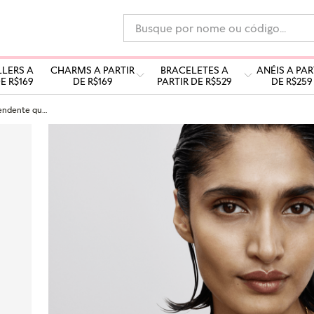
Busque por nome ou código...
LLERS A
CHARMS A PARTIR
BRACELETES A
ANÉIS A PAR
E R$169
DE R$169
PARTIR DE R$529
DE R$259
Charm ouro pendente quadrado brilhante gravável