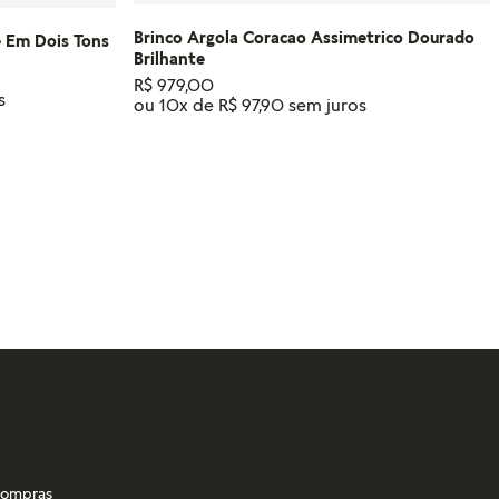
Brinco Argola Coracao Assimetrico Dourado
e Em Dois Tons
Brilhante
R$
979
,
00
ou
10
x de
R$
97
,
90
RINHO
ADICIONAR AO CARRINHO
 compras