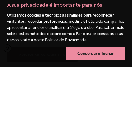
A sua privacidade é importante para nós
Politica de privacidade
Utilizamos cookies e tecnologias similares para reconhecer
Clube PANDORA
visitantes, recordar preferências, medir a eficácia da campanha,
Regulamentos
apresentar anúncios e analisar o tráfego do site. Para saber mais
sobre estes métodos e sobre como a Pandora processa os seus
Formulário de Proteção de Dados
dados, visite a nossa
Política de Privacidade
.
Receba as novidades
0
Blog
Concordar e fechar
ADICIONAR AO CARRINHO
COMPRA RÁPIDA
SAC
(11) 4130-8933
São Paulo Capital
4003-1627
Capitais e Regiões Metropolitanas
0800-550-0333
Outras Regiões