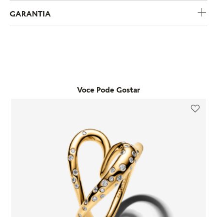
GARANTIA
A política de trocas e devoluções da Pandora foi criada para
garantir uma experiência de compra segura e sem
complicações. Se você comprou um produto pelo e-
A Pandora oferece garantia de um ano para todos os produtos
commerce e deseja trocar o tamanho, pode fazê-lo em
adquiridos em lojas físicas oficiais e no e-commerce da
qualquer loja física própria da marca no estado de São Paulo.
marca. Essa garantia cobre defeitos de fabricação e materiais,
Já as trocas por outro modelo devem ser feitas diretamente
desde que o item seja utilizado de acordo com o uso ordinário
pelo site. Para que a troca seja aceita, o item precisa estar
do consumidor. Caso um problema seja identificado dentro
Voce Pode Gostar
sem uso, na embalagem original e acompanhado da nota
desse período, a Pandora realizará a substituição do produto
fiscal, cupom de troca e garantia. O prazo para solicitação é
por um novo, sem custo adicional, desde que o item
de até 7 dias após o recebimento do pedido. É importante
defeituoso seja devolvido conforme as orientações da
lembrar que produtos adquiridos em promoções ou na seção
empresa.
"Última Chance" não são elegíveis para troca ou reembolso.
A garantia é exclusiva para produtos fabricados e
Se houver arrependimento da compra realizada no site, é
comercializados pela Pandora em canais oficiais. A empresa
possível solicitar a devolução dentro de sete dias corridos
não se responsabiliza por produtos adquiridos em lojas não
após o recebimento. O produto deve ser enviado em perfeito
autorizadas, pois não pode garantir sua autenticidade nem os
estado, com a embalagem original e todos os acessórios
processos de controle de qualidade adotados por terceiros.
incluídos, como brindes promocionais.
Além disso, a garantia não cobre danos decorrentes de
Em caso de defeito, tanto para compras online quanto em
acidentes, mau uso, abuso ou uso de acessórios de outras
lojas físicas, é necessário entrar em contato com o SAC da