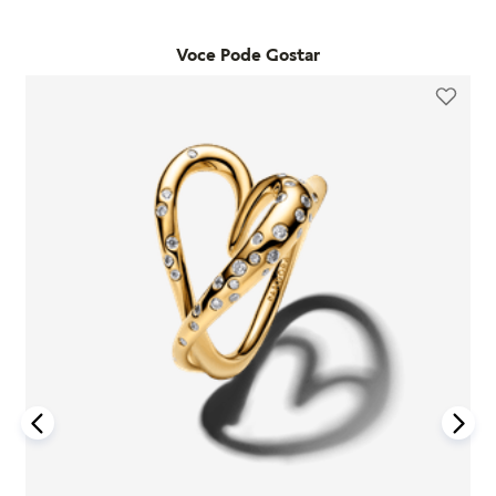
Já as trocas por outro modelo devem ser feitas diretamente
desde que o item seja utilizado de acordo com o uso ordinário
pelo site. Para que a troca seja aceita, o item precisa estar
do consumidor. Caso um problema seja identificado dentro
Voce Pode Gostar
sem uso, na embalagem original e acompanhado da nota
desse período, a Pandora realizará a substituição do produto
fiscal, cupom de troca e garantia. O prazo para solicitação é
por um novo, sem custo adicional, desde que o item
de até 7 dias após o recebimento do pedido. É importante
defeituoso seja devolvido conforme as orientações da
lembrar que produtos adquiridos em promoções ou na seção
empresa.
"Última Chance" não são elegíveis para troca ou reembolso.
A garantia é exclusiva para produtos fabricados e
Se houver arrependimento da compra realizada no site, é
comercializados pela Pandora em canais oficiais. A empresa
possível solicitar a devolução dentro de sete dias corridos
não se responsabiliza por produtos adquiridos em lojas não
após o recebimento. O produto deve ser enviado em perfeito
autorizadas, pois não pode garantir sua autenticidade nem os
estado, com a embalagem original e todos os acessórios
processos de controle de qualidade adotados por terceiros.
incluídos, como brindes promocionais.
Além disso, a garantia não cobre danos decorrentes de
Em caso de defeito, tanto para compras online quanto em
acidentes, mau uso, abuso ou uso de acessórios de outras
lojas físicas, é necessário entrar em contato com o SAC da
marcas junto aos produtos Pandora. O uso de charms que não
Pandora informando o número do pedido, fotos do produto e
sejam originais pode comprometer a durabilidade dos
uma descrição do problema. Se for confirmado um defeito de
braceletes, invalidando a garantia.
fabricação, o cliente poderá receber um reembolso para uma
nova compra ou realizar a troca do produto dentro do prazo
Para acionar a garantia, o cliente deve seguir as instruções de
de um ano, mediante avaliação técnica.
devolução fornecidas pela Pandora. Após o recebimento do
produto, a empresa analisará o defeito e, caso esteja dentro
Compras realizadas nas lojas físicas podem ser trocadas no