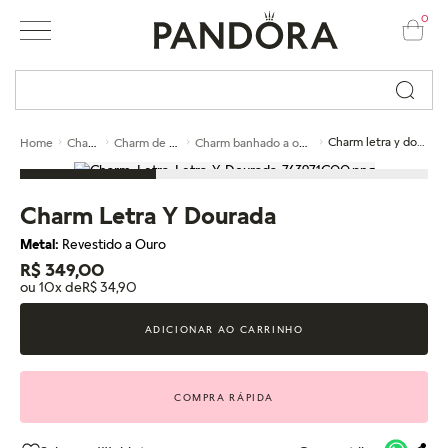
0
Busque por nome ou código...
Charms
Charm de ouro
Charm banhado a ouro 14k
Charm letra y dourada
Home
Charm Letra Y Dourada
Metal:
Revestido a Ouro
R$ 349,00
ou 10x de
R$ 34,90
ADICIONAR AO CARRINHO
COMPRA RÁPIDA