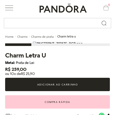
0
Busque por nome ou código...
Charm letra u
Home
Charms
Charms de prata
Charm Letra U
Metal:
Prata de Lei
R$ 259,00
ou 10x de
R$ 25,90
ADICIONAR AO CARRINHO
COMPRA RÁPIDA