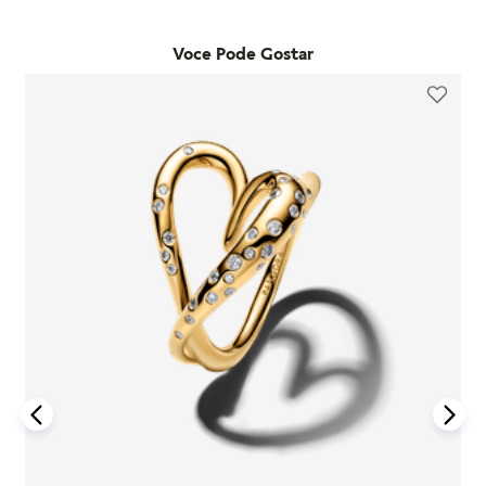
Já as trocas por outro modelo devem ser feitas diretamente
desde que o item seja utilizado de acordo com o uso ordinário
pelo site. Para que a troca seja aceita, o item precisa estar
do consumidor. Caso um problema seja identificado dentro
Voce Pode Gostar
sem uso, na embalagem original e acompanhado da nota
desse período, a Pandora realizará a substituição do produto
fiscal, cupom de troca e garantia. O prazo para solicitação é
por um novo, sem custo adicional, desde que o item
de até 7 dias após o recebimento do pedido. É importante
defeituoso seja devolvido conforme as orientações da
lembrar que produtos adquiridos em promoções ou na seção
empresa.
"Última Chance" não são elegíveis para troca ou reembolso.
A garantia é exclusiva para produtos fabricados e
Se houver arrependimento da compra realizada no site, é
comercializados pela Pandora em canais oficiais. A empresa
possível solicitar a devolução dentro de sete dias corridos
não se responsabiliza por produtos adquiridos em lojas não
após o recebimento. O produto deve ser enviado em perfeito
autorizadas, pois não pode garantir sua autenticidade nem os
estado, com a embalagem original e todos os acessórios
processos de controle de qualidade adotados por terceiros.
incluídos, como brindes promocionais.
Além disso, a garantia não cobre danos decorrentes de
Em caso de defeito, tanto para compras online quanto em
acidentes, mau uso, abuso ou uso de acessórios de outras
lojas físicas, é necessário entrar em contato com o SAC da
marcas junto aos produtos Pandora. O uso de charms que não
Pandora informando o número do pedido, fotos do produto e
sejam originais pode comprometer a durabilidade dos
uma descrição do problema. Se for confirmado um defeito de
braceletes, invalidando a garantia.
fabricação, o cliente poderá receber um reembolso para uma
nova compra ou realizar a troca do produto dentro do prazo
Para acionar a garantia, o cliente deve seguir as instruções de
de um ano, mediante avaliação técnica.
devolução fornecidas pela Pandora. Após o recebimento do
produto, a empresa analisará o defeito e, caso esteja dentro
Compras realizadas nas lojas físicas podem ser trocadas no