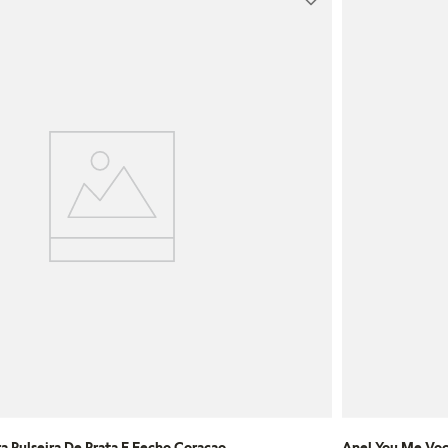
a Pulseira De Prata E Fecho Coracao
Anel You Me Voc