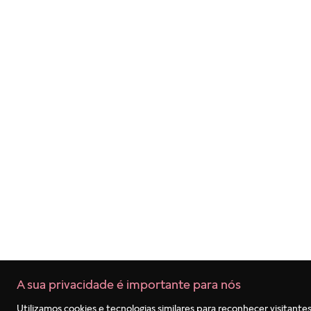
Termos mais buscados
1
º
berloques
2
º
pulseira
3
º
charms
4
º
anel prata
5
º
aliança
6
º
anel noivado
7
º
coração
8
º
anel coração
9
º
anel disney
10
º
braceletes
A sua privacidade é importante para nós
Utilizamos cookies e tecnologias similares para reconhecer visitantes