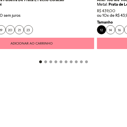
i
Metal:
Prata de L
R$
439
,
00
0
ou
10
x de
R$
43
,
Tamanho
19
20
21
23
12
14
16
ADICIONAR AO CARRINHO