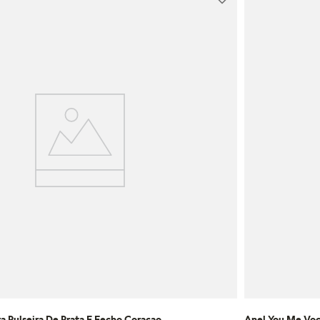
a Pulseira De Prata E Fecho Coracao
Anel You Me Voc