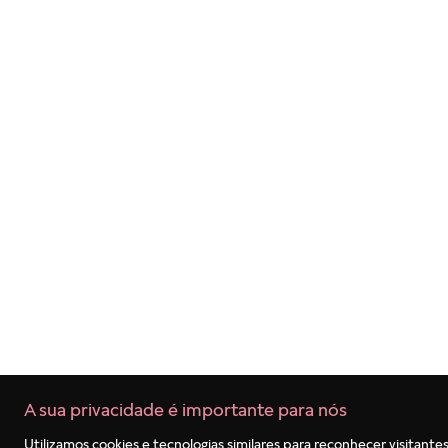
Termos mais buscados
1
º
pulseira
2
º
berloques
3
º
charms
4
º
anel prata
5
º
aliança
6
º
anel noivado
7
º
coração
8
º
anel coração
9
º
braceletes
10
º
anel disney
A sua privacidade é importante para nós
Utilizamos cookies e tecnologias similares para reconhecer visitantes