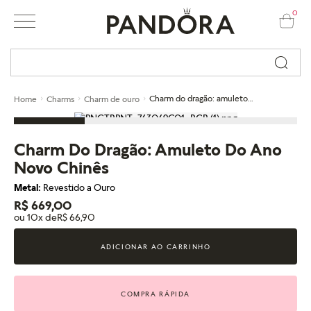
0
Busque por nome ou código...
Charm do dragão: amuleto do ano novo chinês
Home
Charms
Charm de ouro
Charm Do Dragão: Amuleto Do Ano
Novo Chinês
Metal:
Revestido a Ouro
R$ 669,00
ou 10x de
R$ 66,90
ADICIONAR AO CARRINHO
COMPRA RÁPIDA