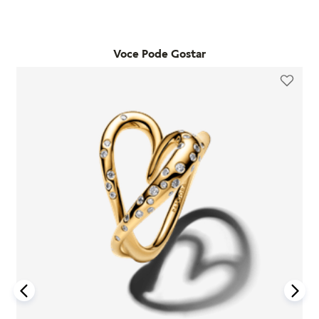
adquiridos em lojas físicas oficiais e no e-commerce da
qualquer loja física própria da marca no estado de São Paulo.
marca. Essa garantia cobre defeitos de fabricação e materiais,
Já as trocas por outro modelo devem ser feitas diretamente
desde que o item seja utilizado de acordo com o uso ordinário
pelo site. Para que a troca seja aceita, o item precisa estar
do consumidor. Caso um problema seja identificado dentro
Voce Pode Gostar
sem uso, na embalagem original e acompanhado da nota
desse período, a Pandora realizará a substituição do produto
fiscal, cupom de troca e garantia. O prazo para solicitação é
por um novo, sem custo adicional, desde que o item
de até 7 dias após o recebimento do pedido. É importante
defeituoso seja devolvido conforme as orientações da
lembrar que produtos adquiridos em promoções ou na seção
empresa.
"Última Chance" não são elegíveis para troca ou reembolso.
A garantia é exclusiva para produtos fabricados e
Se houver arrependimento da compra realizada no site, é
comercializados pela Pandora em canais oficiais. A empresa
possível solicitar a devolução dentro de sete dias corridos
não se responsabiliza por produtos adquiridos em lojas não
após o recebimento. O produto deve ser enviado em perfeito
autorizadas, pois não pode garantir sua autenticidade nem os
estado, com a embalagem original e todos os acessórios
processos de controle de qualidade adotados por terceiros.
incluídos, como brindes promocionais.
Além disso, a garantia não cobre danos decorrentes de
Em caso de defeito, tanto para compras online quanto em
acidentes, mau uso, abuso ou uso de acessórios de outras
lojas físicas, é necessário entrar em contato com o SAC da
marcas junto aos produtos Pandora. O uso de charms que não
Pandora informando o número do pedido, fotos do produto e
sejam originais pode comprometer a durabilidade dos
uma descrição do problema. Se for confirmado um defeito de
braceletes, invalidando a garantia.
fabricação, o cliente poderá receber um reembolso para uma
nova compra ou realizar a troca do produto dentro do prazo
Para acionar a garantia, o cliente deve seguir as instruções de
de um ano, mediante avaliação técnica.
devolução fornecidas pela Pandora. Após o recebimento do