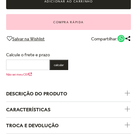
ADICIONAR AO CARRINHO
COMPRA RÁPIDA
Compartilhar:
Calcule o frete e prazo
calcular
Não sei meu CEP
DESCRIÇÃO DO PRODUTO
CARACTERÍSTICAS
Código do Produto
762015C00
TROCA E DEVOLUÇÃO
Coleção
Pandora Shine