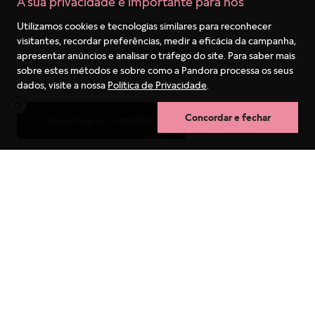
A sua privacidade é importante para nós
Politica de privacidade
Clube PANDORA
Utilizamos cookies e tecnologias similares para reconhecer
visitantes, recordar preferências, medir a eficácia da campanha,
Regulamentos
apresentar anúncios e analisar o tráfego do site. Para saber mais
sobre estes métodos e sobre como a Pandora processa os seus
Formulário de Proteção de Dados
dados, visite a nossa
Política de Privacidade
.
Receba as novidades
0
Blog
Concordar e fechar
ADICIONAR AO CARRINHO
COMPRA RÁPIDA
SAC
Termos mais buscados
(11) 4130-8933
1
º
pulseira
São Paulo Capital
2
º
berloques
4003-1627
3
º
charms
Capitais e Regiões Metropolitanas
4
º
anel prata
0800-550-0333
5
º
aliança
Outras Regiões
6
º
anel noivado
7
º
coração